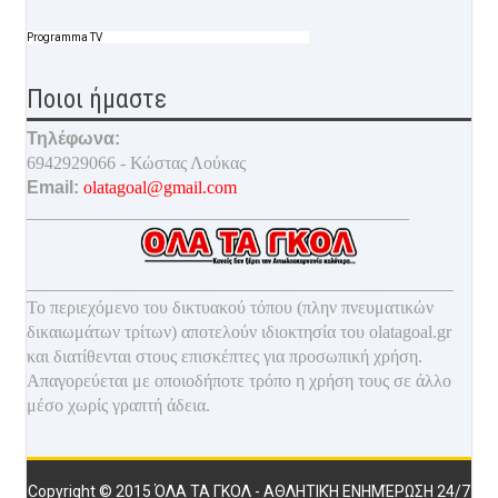
Programma TV
Ποιοι ήμαστε
Τηλέφωνα:
6942929066 - Κώστας Λούκας
Email:
olatagoal@gmail.com
___________________________________________
________________________________________________
Το περιεχόμενο του δικτυακού τόπου (πλην πνευματικών
δικαιωμάτων τρίτων) αποτελούν ιδιοκτησία του olatagoal.gr
και διατίθενται στους επισκέπτες για προσωπική χρήση.
Απαγορεύεται με οποιοδ
ήποτε τρόπο η χρήση τους σε άλλο
μέσο χωρίς γραπτή άδεια.
Copyright © 2015
ΌΛΑ ΤΑ ΓΚΟΛ - ΑΘΛΗΤΙΚΉ ΕΝΗΜΈΡΩΣΗ 24/7