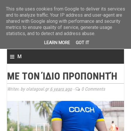
ΤΕΛΕΥΤΑΙΑ ΝΕΑ
»
Παναιτωλικός: Τα εισιτήρια με ΠΑΟΚ
»
Super League: Οι διαιτ
This site uses cookies from Google to deliver its services
and to analyze traffic. Your IP address and user-agent are
shared with Google along with performance and security
metrics to ensure quality of service, generate usage
statistics, and to detect and address abuse.
LEARN MORE
GOT IT
≡
M
e
ΜΕ ΤΟΝ ΊΔΙΟ ΠΡΟΠΟΝΗΤΉ
n
u
Writen by olatagoal.gr
6 years ago
-
0 Comments