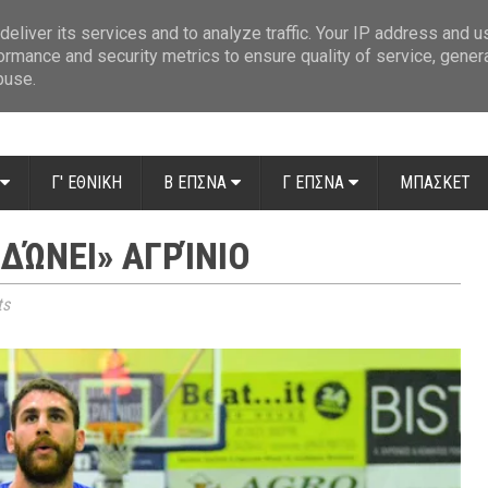
ue: Οι διαιτητές της 14ης αγωνιστικής
»
Β' Αιτ/νίας - 7η αγωνιστική: Απ
eliver its services and to analyze traffic. Your IP address and 
ormance and security metrics to ensure quality of service, gene
buse.
Γ' ΕΘΝΙΚΗ
Β ΕΠΣΝΑ
Γ ΕΠΣΝΑ
ΜΠΑΣΚΕΤ
ΙΔΏΝΕΙ» ΑΓΡΊΝΙΟ
ts