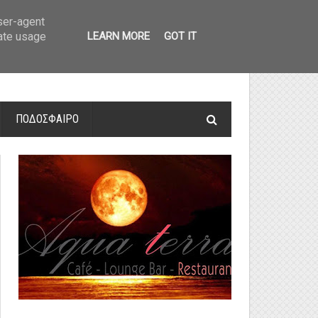
οτελέσματα και βαθμολογία
»
Α' Αιτ/νίας - 7η αγωνιστική: Αποτελέσματα 
user-agent
rate usage
LEARN MORE
GOT IT
ΠΟΔΟΣΦΑΙΡΟ