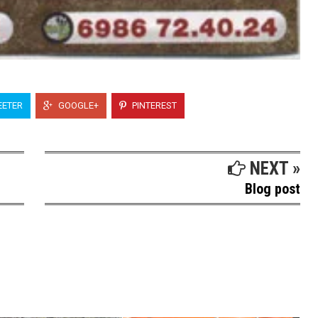
ETER
GOOGLE+
PINTEREST
NEXT »
Blog post