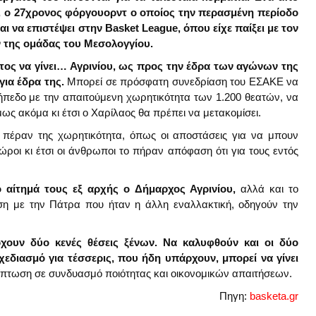
ς, ο 27χρονος φόργουορντ ο οποίος την περασμένη περίοδο
ι να επιστέψει στην Basket League, όπου είχε παίξει με τον
 της ομάδας του Μεσολογγίου.
τος να γίνει… Αγρινίου, ως προς την έδρα των αγώνων της
για έδρα της.
Μπορεί σε πρόσφατη συνεδρίαση του ΕΣΑΚΕ να
ήπεδο με την απαιτούμενη χωρητικότητα των 1.200 θεατών, να
μως ακόμα κι έτσι ο Χαρίλαος θα πρέπει να μετακομίσει.
α πέραν της χωρητικότητα, όπως οι αποστάσεις για να μπουν
χώροι κι έτσι οι άνθρωποι το πήραν απόφαση ότι για τους εντός
ο αίτημά τους εξ αρχής ο Δήμαρχος Αγρινίου,
αλλά και το
θεση με την Πάτρα που ήταν η άλλη εναλλακτική, οδηγούν την
ρχουν δύο κενές θέσεις ξένων. Να καλυφθούν και οι δύο
χεδιασμό για τέσσερις, που ήδη υπάρχουν, μπορεί να γίνει
ίπτωση σε συνδυασμό ποιότητας και οικονομικών απαιτήσεων.
Πηγη:
basketa.gr