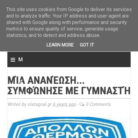
ΤΕΛΕΥΤΑΙΑ ΝΕΑ
»
Παναιτωλικός: Τα εισιτήρια με ΠΑΟΚ
»
Super League: Οι διαιτ
This site uses cookies from Google to deliver its services
and to analyze traffic. Your IP address and user-agent are
shared with Google along with performance and security
metrics to ensure quality of service, generate usage
statistics, and to detect and address abuse.
LEARN MORE
GOT IT
≡
M
e
ΜΊΑ ΑΝΑΝΈΩΣΗ...
n
ΣΥΜΦΏΝΗΣΕ ΜΕ ΓΥΜΝΑΣΤΉ
u
Writen by olatagoal.gr
6 years ago
-
0 Comments