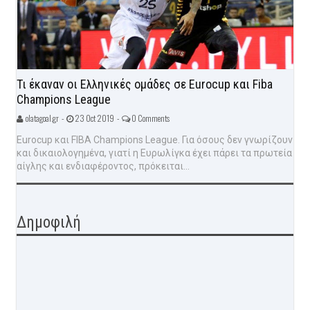
Τι έκαναν οι Ελληνικές ομάδες σε Eurocup και Fiba
Champions League
olatagoal.gr -
23 Oct 2019 -
0 Comments
Eurocup και FIBA Champions League. Για όσους δεν γνωρίζουν
και δικαιολογημένα, γιατί η Ευρωλίγκα έχει πάρει τα πρωτεία
αίγλης και ενδιαφέροντος, πρόκειται...
Δημοφιλή