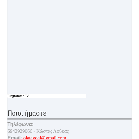
Programma TV
Ποιοι ήμαστε
Τηλέφωνα:
6942929066 - Κώστας Λούκας
Email:
olatagoal@gmail.com