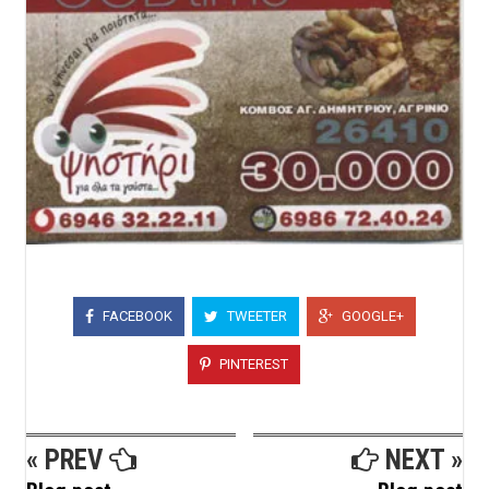
FACEBOOK
TWEETER
GOOGLE+
PINTEREST
« PREV
NEXT »