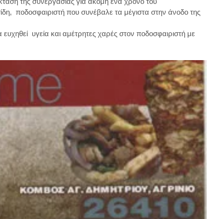
αση της συνεργασίας για ακόμη ένα χρόνο του 
η,  ποδοσφαιριστή που συνέβαλε τα μέγιστα στην άνοδο της 
ευχηθεί  υγεία και αμέτρητες χαρές στον ποδοσφαιριστή με 