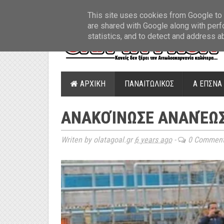
ΤΕΛΕΥΤΑΙΑ ΝΕΑ
»
Παναιτωλικός: Τα εισιτήρια με ΠΑΟΚ
»
Super Leag
This site uses cookies from Google to d
are shared with Google along with perf
statistics, and to detect and address a
ΑΡΧΙΚΗ
ΠΑΝΑΙΤΩΛΙΚΟΣ
Α ΕΠΣΝΑ
ΑΝΑΚΟΊΝΩΣΕ ΑΝΑΝΈΩ
Writen by olatagoal.gr
6 years ago
-
0 Commen