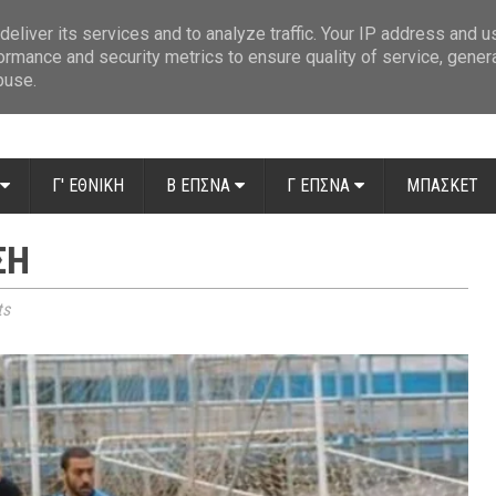
ue: Οι διαιτητές της 14ης αγωνιστικής
»
Β' Αιτ/νίας - 7η αγωνιστική: Απ
eliver its services and to analyze traffic. Your IP address and 
ormance and security metrics to ensure quality of service, gene
buse.
Γ' ΕΘΝΙΚΗ
Β ΕΠΣΝΑ
Γ ΕΠΣΝΑ
ΜΠΑΣΚΕΤ
ΣΗ
ts