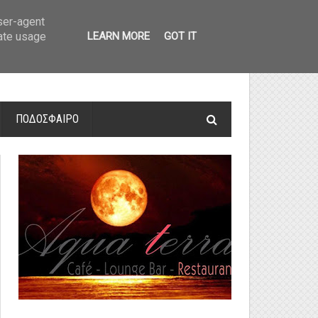
οτελέσματα και βαθμολογία
»
Α' Αιτ/νίας - 7η αγωνιστική: Αποτελέσματα 
user-agent
rate usage
LEARN MORE
GOT IT
ΠΟΔΟΣΦΑΙΡΟ