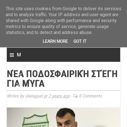
ΤΕΛΕΥΤΑΙΑ ΝΕΑ
»
Παναιτωλικός: Τα εισιτήρια με ΠΑΟΚ
»
Super League: Οι διαιτ
This site uses cookies from Google to deliver its services
and to analyze traffic. Your IP address and user-agent are
shared with Google along with performance and security
metrics to ensure quality of service, generate usage
statistics, and to detect and address abuse.
LEARN MORE
GOT IT
≡
M
e
ΝΈΑ ΠΟΔΟΣΦΑΙΡΙΚΉ ΣΤΈΓΗ
n
ΓΙΑ ΜΎΓΑ
u
Writen by olatagoal.gr
7 years ago
-
0 Comments