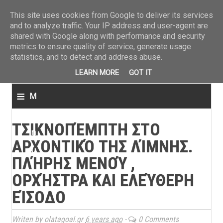
ΤΕΛΕΥΤΑΙΑ ΝΕΑ
»
Παναιτωλικός: Τα εισιτήρια με ΠΑΟΚ
»
Super League: Οι διαιτ
This site uses cookies from Google to deliver its services
and to analyze traffic. Your IP address and user-agent are
shared with Google along with performance and security
metrics to ensure quality of service, generate usage
statistics, and to detect and address abuse.
LEARN MORE
GOT IT
≡
M
e
ΤΣΙΚΝΟΠΈΜΠΤΗ ΣΤΟ
n
ΑΡΧΟΝΤΙΚΌ ΤΗΣ ΛΊΜΝΗΣ.
u
ΠΛΉΡΗΣ ΜΕΝΟΎ ,
ΟΡΧΉΣΤΡΑ ΚΑΙ ΕΛΕΎΘΕΡΗ
ΕΊΣΟΔΟ
Writen by olatagoal.gr
6 years ago
-
0 Comments