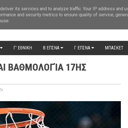
ue: Οι διαιτητές της 14ης αγωνιστικής
»
Β' Αιτ/νίας - 7η αγωνιστική: Απ
eliver its services and to analyze traffic. Your IP address and 
ormance and security metrics to ensure quality of service, gene
buse.
Γ' ΕΘΝΙΚΗ
Β ΕΠΣΝΑ
Γ ΕΠΣΝΑ
ΜΠΑΣΚΕΤ
ΑΙ ΒΑΘΜΟΛΟΓΊΑ 17ΗΣ
ts