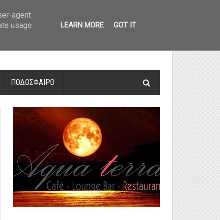
οτελέσματα και βαθμολογία
»
Α' Αιτ/νίας - 7η αγωνιστική: Αποτελέσματα 
user-agent
rate usage
LEARN MORE
GOT IT
ΠΟΔΟΣΦΑΙΡΟ