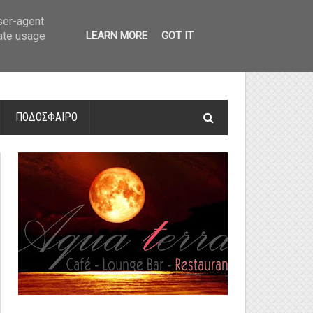
οτελέσματα και βαθμολογία
»
Α' Αιτ/νίας - 7η αγωνιστική: Αποτελέσματα 
user-agent
rate usage
LEARN MORE
GOT IT
ΠΟΔΟΣΦΑΙΡΟ