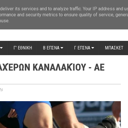
ue: Οι διαιτητές της 14ης αγωνιστικής
»
Β' Αιτ/νίας - 7η αγωνιστική: Απ
eliver its services and to analyze traffic. Your IP address and 
ormance and security metrics to ensure quality of service, gene
buse.
Γ' ΕΘΝΙΚΗ
Β ΕΠΣΝΑ
Γ ΕΠΣΝΑ
ΜΠΑΣΚΕΤ
ΑΧΈΡΩΝ ΚΑΝΑΛΑΚΊΟΥ - ΑΕ
ts