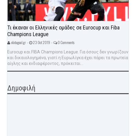
Τι έκαναν οι Ελληνικές ομάδες σε Eurocup και Fiba
Champions League
olatagoal.gr -
23 Oct 2019 -
0 Comments
Eurocup και FIBA Champions League. Για όσους δεν γνωρίζουν
και δικαιολογημένα, γιατί η Ευρωλίγκα έχει πάρει τα πρωτεία
αίγλης και ενδιαφέροντος, πρόκειται...
Δημοφιλή