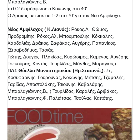
Μπαρλαγιάννης Β.
το 0-2 διαμόρφωσε ο Κοκώνης στο 40'.
Ο Δράκος μείωσε σε 1-2 στο 70' για τον Νέο Αμφίλοχο.
Νέος Αμφίλοχος ( Κ.Λιαν
ός):
Ρόκος.Α , Θώμος,
Προδρομίτης, Ρόκος.Αλ, Μπουμπούλης, Κόκκαλης,
Χαρδαλιάς, Δράκος, Σαφάκας, Αυγέρης, Παπανίκος,
(Στραβοδήμος, Τασιάς,
Γιώτης, Δούγιος, Πλακίδας, Κυρώσιμος, Καμένος, Αυγέρης,
Τσεκούρας, Κοντός, Τουρλίδας, Μάνθος, Μαραγκός)
ΠΑΣ Θύελλα Μοναστηρακίου (Ηρ.Στασινός):
Στ,
Κοσυφαρίνης, Γουρούνας, Κοκώνης, Μήτσης, Τζαμαλής,
Γαρίδας, Αποστολάκης, Τσιούνης, Καβαλάρης,
Μπαρλαγιάννης.Β., ( Τουρλίδας, Καραλής, Δριβάκος,
Μπαρλαγιαννης.Φ, Παλιάτσας, Τσούλας, Καπότης.