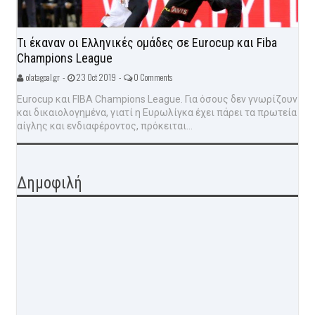
Τι έκαναν οι Ελληνικές ομάδες σε Eurocup και Fiba
Champions League
olatagoal.gr -
23 Oct 2019 -
0 Comments
Eurocup και FIBA Champions League. Για όσους δεν γνωρίζουν
και δικαιολογημένα, γιατί η Ευρωλίγκα έχει πάρει τα πρωτεία
αίγλης και ενδιαφέροντος, πρόκειται...
Δημοφιλή