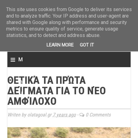
ΤΕΛΕΥΤΑΙΑ ΝΕΑ
»
Παναιτωλικός: Τα εισιτήρια με ΠΑΟΚ
»
Super League: Οι διαιτ
This site uses cookies from Google to deliver its services
and to analyze traffic. Your IP address and user-agent are
shared with Google along with performance and security
metrics to ensure quality of service, generate usage
statistics, and to detect and address abuse.
LEARN MORE
GOT IT
≡
M
e
ΘΕΤΙΚΆ ΤΑ ΠΡΏΤΑ
n
ΔΕΊΓΜΑΤΑ ΓΙΑ ΤΟ ΝΈΟ
u
ΑΜΦΊΛΟΧΟ
Writen by olatagoal.gr
7 years ago
-
0 Comments