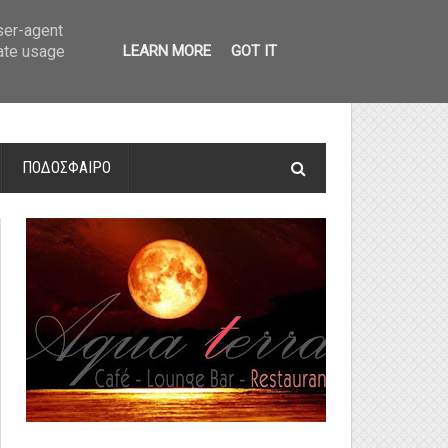
οτελέσματα και βαθμολογία
»
Α' Αιτ/νίας - 7η αγωνιστική: Αποτελέσματα 
user-agent
rate usage
LEARN MORE
GOT IT
ΠΟΔΟΣΦΑΙΡΟ