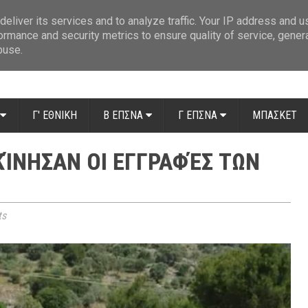
ue: Οι διαιτητές της 14ης αγωνιστικής
»
Β' Αιτ/νίας - 7η αγωνιστική: Απ
eliver its services and to analyze traffic. Your IP address and 
ormance and security metrics to ensure quality of service, gene
buse.
Γ' ΕΘΝΙΚΗ
Β ΕΠΣΝΑ
Γ ΕΠΣΝΑ
ΜΠΑΣΚΕΤ
ΚΊΝΗΣΑΝ ΟΙ ΕΓΓΡΑΦΈΣ ΤΩΝ
ts