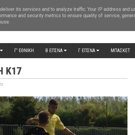
ue: Οι διαιτητές της 14ης αγωνιστικής
»
Β' Αιτ/νίας - 7η αγωνιστική: Απ
eliver its services and to analyze traffic. Your IP address and 
ormance and security metrics to ensure quality of service, gene
buse.
Γ' ΕΘΝΙΚΗ
Β ΕΠΣΝΑ
Γ ΕΠΣΝΑ
ΜΠΑΣΚΕΤ
Η Κ17
ts