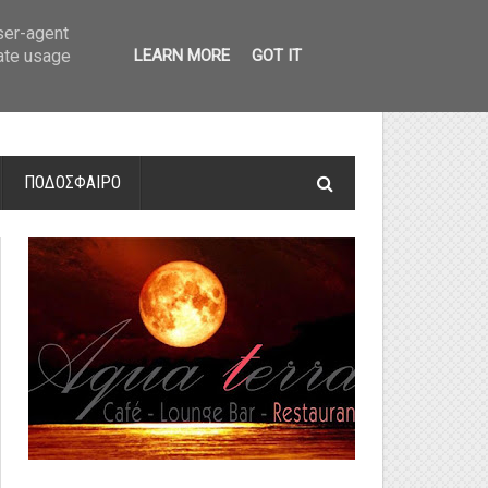
οτελέσματα και βαθμολογία
»
Α' Αιτ/νίας - 7η αγωνιστική: Αποτελέσματα 
user-agent
rate usage
LEARN MORE
GOT IT
ΠΟΔΟΣΦΑΙΡΟ