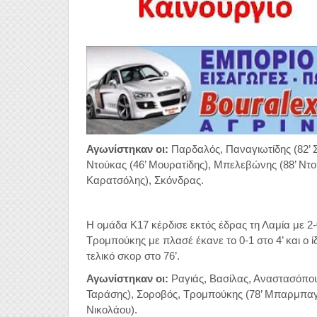
Αγωνίστηκαν οι:
Παρδαλός, Παναγιωτίδης (82’ 
Ντούκας (46’ Μουρατίδης), Μπελεβώνης (88’ Ντο
Καρατσόλης), Σκόνδρας.
Η ομάδα Κ17 κέρδισε εκτός έδρας τη Λαμία με 2-
Τρομπούκης με πλασέ έκανε το 0-1 στο 4’ και ο ί
τελικό σκορ στο 76’.
Αγωνίστηκαν οι:
Ραγιάς, Βασίλας, Αναστασόπου
Ταράσης), Σοροβός, Τρομπούκης (78’ Μπαρμπαγι
Νικολάου).