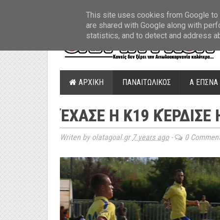
ΤΕΛΕΥΤΑΙΑ ΝΕΑ
»
Παναιτωλικός: Τα εισιτήρια με ΠΑΟΚ
»
Super Leag
This site uses cookies from Google to d
are shared with Google along with perf
statistics, and to detect and address a
ΑΡΧΙΚΗ
ΠΑΝΑΙΤΩΛΙΚΟΣ
Α ΕΠΣΝΑ
ΈΧΑΣΕ Η Κ19 ΚΈΡΔΙΣΕ 
Writen by olatagoal.gr
7 years ago
-
0 Commen