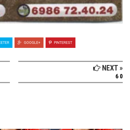
ETER
GOOGLE+
PINTEREST
NEXT »
6 0