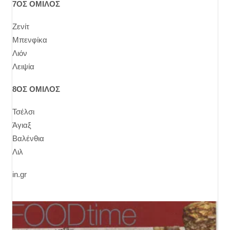
7ΟΣ ΟΜΙΛΟΣ
Ζενίτ
Μπενφίκα
Λιόν
Λειψία
8ΟΣ ΟΜΙΛΟΣ
Τσέλσι
Άγιαξ
Βαλένθια
Λιλ
in.gr