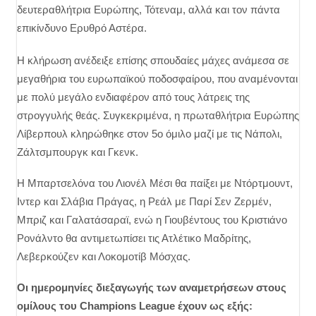
δευτεραθλήτρια Ευρώπης, Τότεναμ, αλλά και τον πάντα
επικίνδυνο Ερυθρό Αστέρα.
Η κλήρωση ανέδειξε επίσης σπουδαίες μάχες ανάμεσα σε
μεγαθήρια του ευρωπαϊκού ποδοσφαίρου, που αναμένονται
με πολύ μεγάλο ενδιαφέρον από τους λάτρεις της
στρογγυλής θεάς. Συγκεκριμένα, η πρωταθλήτρια Ευρώπης
Λίβερπουλ κληρώθηκε στον 5ο όμιλο μαζί με τις Νάπολι,
Ζάλτσμπουργκ και Γκενκ.
Η Μπαρτσελόνα του Λιονέλ Μέσι θα παίξει με Ντόρτμουντ,
Ιντερ και Σλάβια Πράγας, η Ρεάλ με Παρί Σεν Ζερμέν,
Μπριζ και Γαλατάσαραϊ, ενώ η Γιουβέντους του Κριστιάνο
Ρονάλντο θα αντιμετωπίσει τις Ατλέτικο Μαδρίτης,
Λεβερκούζεν και Λοκομοτίβ Μόσχας.
Οι ημερομηνίες διεξαγωγής των αναμετρήσεων στους
ομίλους του Champions League έχουν ως εξής: