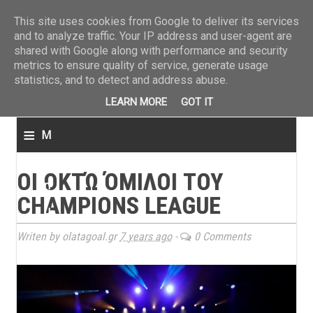
ΤΕΛΕΥΤΑΙΑ ΝΕΑ
»
Παναιτωλικός: Τα εισιτήρια με ΠΑΟΚ
»
Super League: Οι διαιτ
This site uses cookies from Google to deliver its services
and to analyze traffic. Your IP address and user-agent are
shared with Google along with performance and security
metrics to ensure quality of service, generate usage
statistics, and to detect and address abuse.
LEARN MORE
GOT IT
≡
M
e
ΟΙ ΟΚΤΏ ΌΜΙΛΟΙ ΤΟΥ
n
CHAMPIONS LEAGUE
u
Writen by olatagoal.gr
7 years ago
-
0 Comments