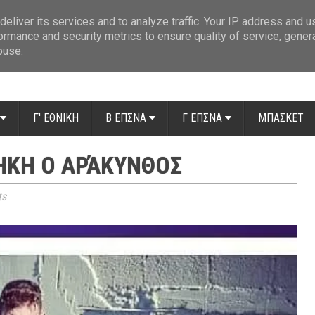
ue: Οι διαιτητές της 14ης αγωνιστικής
»
Β' Αιτ/νίας - 7η αγωνιστική: Απ
eliver its services and to analyze traffic. Your IP address and 
ormance and security metrics to ensure quality of service, gene
buse.
Γ' ΕΘΝΙΚΗ
Β ΕΠΣΝΑ
Γ ΕΠΣΝΑ
ΜΠΑΣΚΕΤ
ΉΚΗ Ο ΑΡΆΚΥΝΘΟΣ
ts