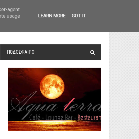
οτελέσματα και βαθμολογία
»
Α' Αιτ/νίας - 7η αγωνιστική: Αποτελέσματα 
user-agent
rate usage
LEARN MORE
GOT IT
ΠΟΔΟΣΦΑΙΡΟ