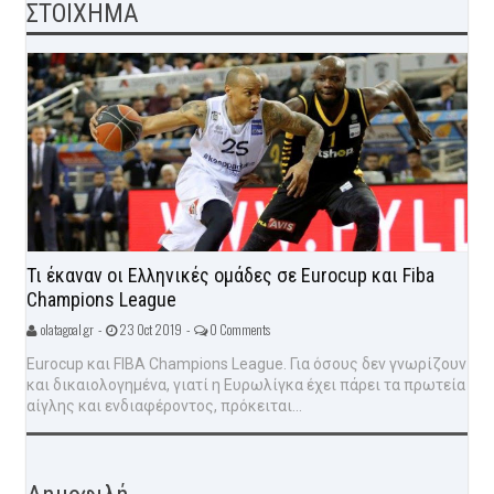
ΣΤΟΙΧΗΜΑ
Τι έκαναν οι Ελληνικές ομάδες σε Eurocup και Fiba
Champions League
olatagoal.gr -
23 Oct 2019 -
0 Comments
Eurocup και FIBA Champions League. Για όσους δεν γνωρίζουν
και δικαιολογημένα, γιατί η Ευρωλίγκα έχει πάρει τα πρωτεία
αίγλης και ενδιαφέροντος, πρόκειται...