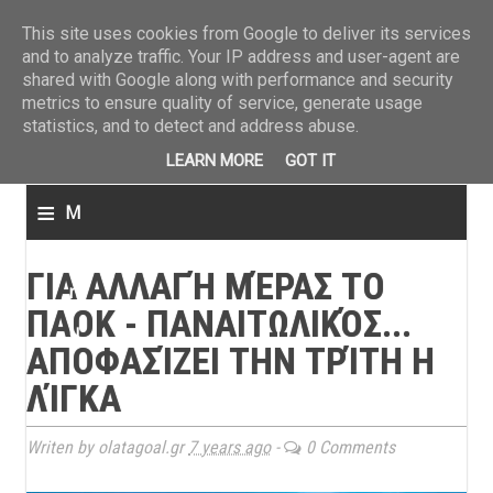
ΤΕΛΕΥΤΑΙΑ ΝΕΑ
»
Παναιτωλικός: Τα εισιτήρια με ΠΑΟΚ
»
Super League: Οι διαιτ
This site uses cookies from Google to deliver its services
and to analyze traffic. Your IP address and user-agent are
shared with Google along with performance and security
metrics to ensure quality of service, generate usage
statistics, and to detect and address abuse.
LEARN MORE
GOT IT
≡
M
e
ΓΙΑ ΑΛΛΑΓΉ ΜΈΡΑΣ ΤΟ
n
ΠΑΟΚ - ΠΑΝΑΙΤΩΛΙΚΌΣ...
u
ΑΠΟΦΑΣΊΖΕΙ ΤΗΝ ΤΡΊΤΗ Η
ΛΊΓΚΑ
Writen by olatagoal.gr
7 years ago
-
0 Comments