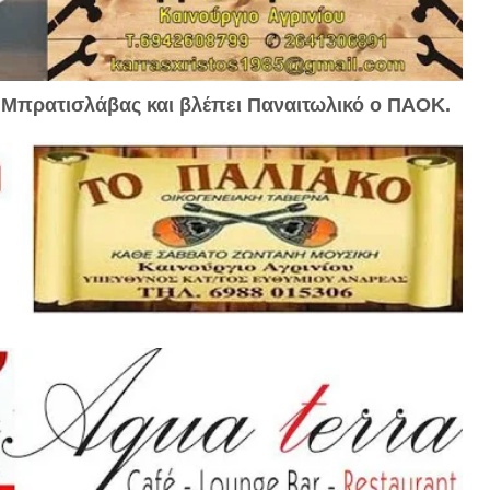
 Μπρατισλάβας και βλέπει Παναιτωλικό ο ΠΑΟΚ.