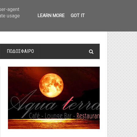
οτελέσματα και βαθμολογία
»
Α' Αιτ/νίας - 7η αγωνιστική: Αποτελέσματα 
user-agent
rate usage
LEARN MORE
GOT IT
ΠΟΔΟΣΦΑΙΡΟ