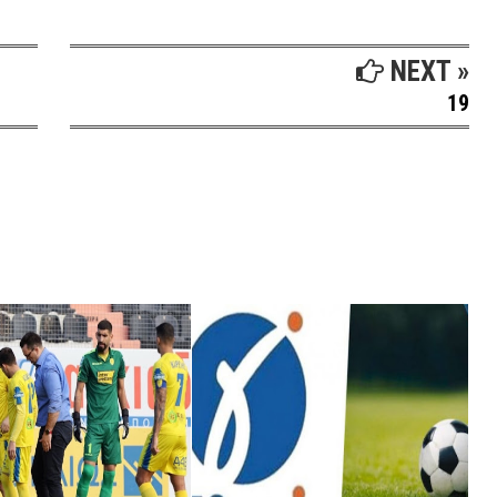
NEXT »
19