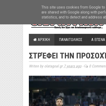
ΤΕΛΕΥΤΑΙΑ ΝΕΑ
»
Παναιτωλικός: Τα εισιτήρια με ΠΑΟΚ
»
Super Leag
This site uses cookies from Google to d
are shared with Google along with perf
statistics, and to detect and address a
ΑΡΧΙΚΗ
ΠΑΝΑΙΤΩΛΙΚΟΣ
Α ΕΠΣΝΑ
ΣΤΡΈΦΕΙ ΤΗΝ ΠΡΟΣΟΧ
Writen by olatagoal.gr
7 years ago
-
0 Commen