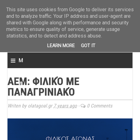
ΤΕΛΕΥΤΑΙΑ ΝΕΑ
»
Παναιτωλικός: Τα εισιτήρια με ΠΑΟΚ
»
Super League: Οι διαιτ
This site uses cookies from Google to deliver its services
and to analyze traffic. Your IP address and user-agent are
shared with Google along with performance and security
metrics to ensure quality of service, generate usage
statistics, and to detect and address abuse.
LEARN MORE
GOT IT
≡
M
e
ΑΕΜ: ΦΙΛΙΚΌ ΜΕ
n
ΠΑΝΑΓΡΙΝΙΑΚΌ
u
Writen by olatagoal.gr
7 years ago
-
0 Comments