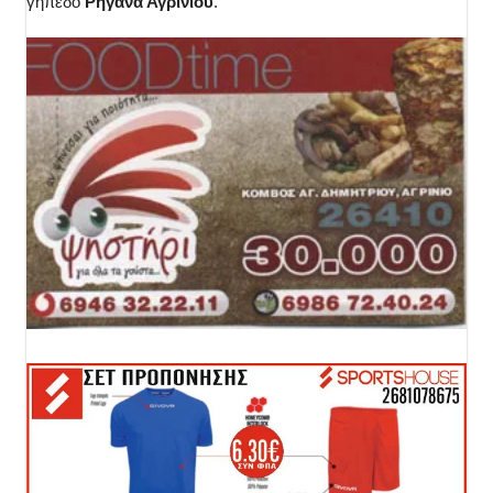
γήπεδο
Ρηγανά Αγρινίου
.