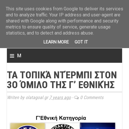
ΤΕΛΕΥΤΑΙΑ ΝΕΑ
»
Παναιτωλικός: Τα εισιτήρια με ΠΑΟΚ
»
Super League: Οι διαιτ
This site uses cookies from Google to deliver its services
and to analyze traffic. Your IP address and user-agent are
shared with Google along with performance and security
metrics to ensure quality of service, generate usage
statistics, and to detect and address abuse.
LEARN MORE
GOT IT
≡
M
e
ΤΑ ΤΟΠΙΚΆ ΝΤΈΡΜΠΙ ΣΤΟΝ
n
3Ο ΌΜΙΛΟ ΤΗΣ Γ’ ΕΘΝΙΚΉΣ
u
Writen by olatagoal.gr
7 years ago
-
0 Comments