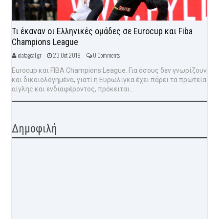
Τι έκαναν οι Ελληνικές ομάδες σε Eurocup και Fiba
Champions League
olatagoal.gr -
23 Oct 2019 -
0 Comments
Eurocup και FIBA Champions League. Για όσους δεν γνωρίζουν
και δικαιολογημένα, γιατί η Ευρωλίγκα έχει πάρει τα πρωτεία
αίγλης και ενδιαφέροντος, πρόκειται...
Δημοφιλή