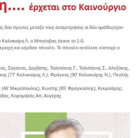
ς δύο πρώτες μεταξύ τους αναμετρήσεις οι δύο ομάδεςείχαν
 Καλοκαίρη Λ. ο Μπούτιβας έκανε το 1-0.
ιοχή και κέρδισε πέναλτι. Το πέναλτι εκτέλεσε εύστοχα ο
ς, Σαγάνας, Δερβίσης, Τσιλιπάνος Γ., Τσιλιπάνος Σ., Αλεξάκης,
ης (77' Καλοκαίρης Λ.), Φράγκος (90' Καλοκαίρης Ν.), Πεσλής
46' Μικρόπουλος), Κωστής (65' Φραγκούλης), Κουρσάρης,
ίδας, Κορομηλάς Απ, Αυγέρης