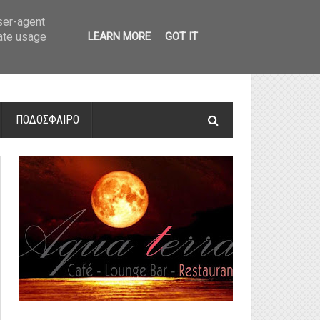
οτελέσματα και βαθμολογία
»
Α' Αιτ/νίας - 7η αγωνιστική: Αποτελέσματα 
user-agent
rate usage
LEARN MORE
GOT IT
ΠΟΔΟΣΦΑΙΡΟ