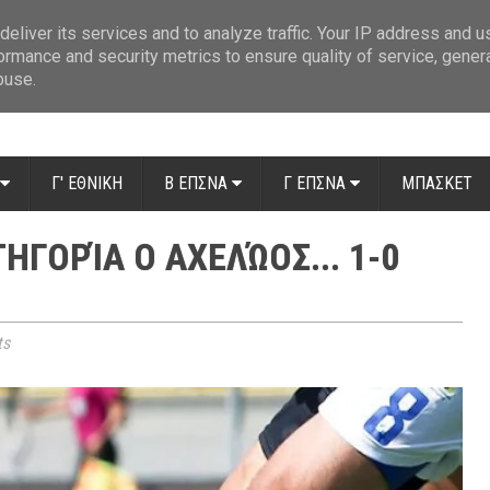
ue: Οι διαιτητές της 14ης αγωνιστικής
»
Β' Αιτ/νίας - 7η αγωνιστική: Απ
eliver its services and to analyze traffic. Your IP address and 
ormance and security metrics to ensure quality of service, gene
buse.
Γ' ΕΘΝΙΚΗ
Β ΕΠΣΝΑ
Γ ΕΠΣΝΑ
ΜΠΑΣΚΕΤ
ΤΗΓΟΡΊΑ Ο ΑΧΕΛΏΟΣ... 1-0
ts