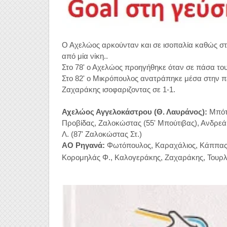
Ο Αχελώος αρκούνταν και σε ισοπαλία καθώς στι
από μία νίκη..
Στο 78' ο Αχελώος προηγήθηκε όταν σε πάσα του
Στο 82' ο Μικρόπουλος ανατράπηκε μέσα στην περ
Ζαχαράκης ισοφαριζοντας σε 1-1.
Αχελώος Αγγελοκάστρου (Θ. Λαυράνος):
Μπότα
Προβίδας, Ζαλοκώστας (55' Μπούτιβας), Ανδρεάκ
Λ. (87' Ζαλοκώστας Στ.)
ΑΟ Ρηγανά:
Φωτόπουλος, Καραχάλιος, Κάππας (
Κορομηλάς Φ., Καλογεράκης, Ζαχαράκης, Τουρλ