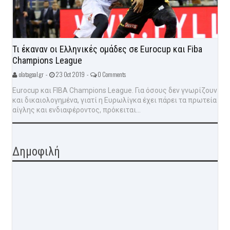
Τι έκαναν οι Ελληνικές ομάδες σε Eurocup και Fiba
Champions League
olatagoal.gr -
23 Oct 2019 -
0 Comments
Eurocup και FIBA Champions League. Για όσους δεν γνωρίζουν
και δικαιολογημένα, γιατί η Ευρωλίγκα έχει πάρει τα πρωτεία
αίγλης και ενδιαφέροντος, πρόκειται...
Δημοφιλή