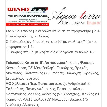
Στο 57' ο Κάκκος με κεφαλιά θα δώσει το προβάδισμα με 0-
1 στην ομάδα της Χάλκειας.
Ο Τρίκαρδος αντέδρασε και στο 60' με γκολ του Φράγκου
ισοφάρισε σε 1-1.
Ο Βαλμάς στο 67' με κεφαλιά διαμόρφωσε το τελικό 1-2.
Τρίκαρδος Κατοχής (Γ. Ασπρογέρας):
Σίμος, Ψάρρας,
Κοντομήτσος (36' Μεταξούλης), Γατσώρης, Βρακάς,
Λιόκαυτος, Κοντοπάνος (75' Τσιάρας), Χαλαζιάς, Φράγκος,
Σεραφίγκος, Βρέττας
ΑΟ Χάλκειας (Περ. Παπαποστόλου):
Ανδριόπουλος,
Γιαβρούτας, Παναγιωτόπουλος, Παπαποστόλου,
Νασόπουλος, Δάλλας, Δαδάνης (57' Αδραχτάς), Κάκκος (90'
Κυρίτσης), Αλεξόπουλος (83' Μυλωνάς) Βαλμάς (75'
Ντούμας), Αλμπάνης