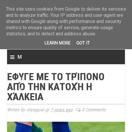
ΤΕΛΕΥΤΑΙΑ ΝΕΑ
»
Παναιτωλικός: Τα εισιτήρια με ΠΑΟΚ
»
Super League: Οι διαιτ
This site uses cookies from Google to deliver its services
and to analyze traffic. Your IP address and user-agent are
shared with Google along with performance and security
metrics to ensure quality of service, generate usage
statistics, and to detect and address abuse.
LEARN MORE
GOT IT
≡
M
e
ΕΦΥΓΕ ΜΕ ΤΟ ΤΡΊΠΟΝΟ
n
ΑΠΌ ΤΗΝ ΚΑΤΟΧΉ Η
u
ΧΆΛΚΕΙΑ
Writen by olatagoal.gr
7 years ago
-
0 Comments