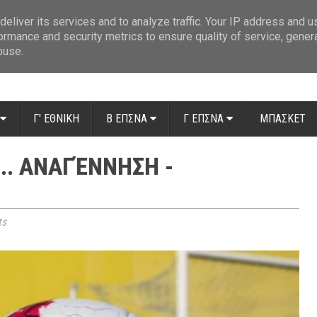
ue: Οι διαιτητές της 14ης αγωνιστικής
»
Β' Αιτ/νίας - 7η αγωνιστική: Απ
eliver its services and to analyze traffic. Your IP address and 
ormance and security metrics to ensure quality of service, gene
buse.
Γ' ΕΘΝΙΚΗ
Β ΕΠΣΝΑ
Γ ΕΠΣΝΑ
ΜΠΑΣΚΕΤ
.. ΑΝΑΓΈΝΝΗΣΗ -
ts