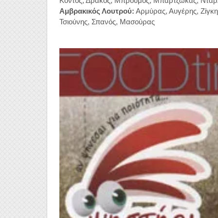
Κοντός, Δράκος, Μπρούμος, Μπαρτζώκας, Νταρ
Αμβρακικός Λουτρού:
Αρμύρας, Αυγέρης, Ζίγκη
Τσιούνης, Σπανός, Μασούρας