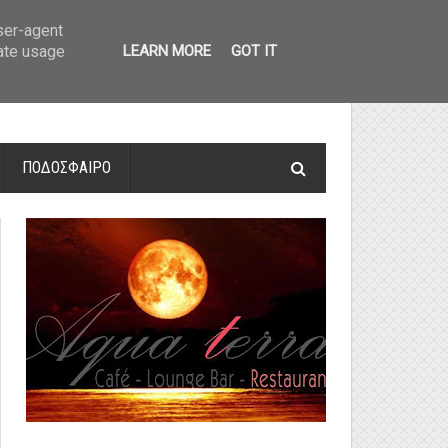
οτελέσματα και βαθμολογία
»
Α' Αιτ/νίας - 7η αγωνιστική: Αποτελέσματα 
user-agent
rate usage
LEARN MORE
GOT IT
ΠΟΔΟΣΦΑΙΡΟ