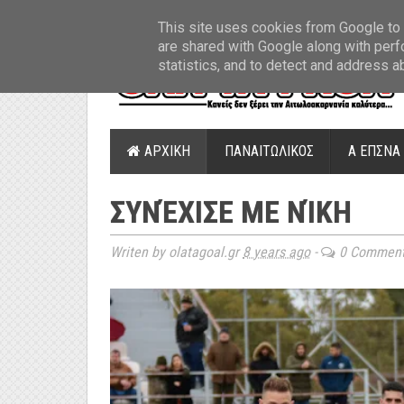
ΤΕΛΕΥΤΑΙΑ ΝΕΑ
»
Παναιτωλικός: Τα εισιτήρια με ΠΑΟΚ
»
Super Leag
This site uses cookies from Google to d
are shared with Google along with perf
statistics, and to detect and address a
ΑΡΧΙΚΗ
ΠΑΝΑΙΤΩΛΙΚΟΣ
Α ΕΠΣΝΑ
ΣΥΝΈΧΙΣΕ ΜΕ ΝΊΚΗ
Writen by olatagoal.gr
8 years ago
-
0 Commen