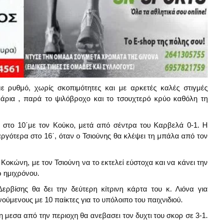
ε ρυθμό, χωρίς σκοπιμότητες και με αρκετές καλές στιγμές
οκάρια , παρά το ψιλόβροχο και το τσουχτερό κρύο καθόλη τη
 στο 10΄με τον Κούκο, μετά από σέντρα του Καρβελά 0-1. Η
ργότερα στο 16΄, όταν ο Τσιούνης θα κλέψει τη μπάλα από τον
Κοκώνη, με τον Τσιούνη να το εκτελεί εύστοχα και να κάνει την
ρ ημιχρόνου.
Δερβίσης θα δει την δεύτερη κίτρινη κάρτα του κ. Λιόνα για
ύμενους με 10 παίκτες για το υπόλοιπο του παιχνιδιού.
 μεσα από την περιοχη θα ανεβασει τον δυχτι του σκορ σε 3-1.