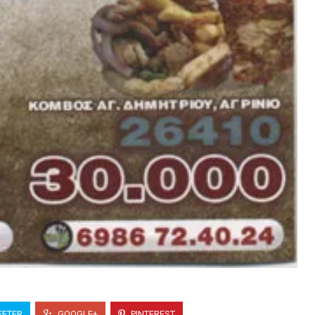
ETER
GOOGLE+
PINTEREST