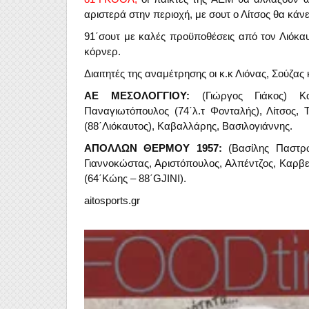
αριστερά στην περιοχή, με σουτ ο Λίτσος θα κάνει
91΄σουτ με καλές προϋποθέσεις από τον Λιόκαυ
κόρνερ.
Διαιτητές της αναμέτρησης οι κ.κ Λιόνας, Σούζας
ΑΕ ΜΕΣΟΛΟΓΓΙΟΥ:
(Γιώργος Γιάκος) Καρ
Παναγιωτόπουλος (74΄λ.τ Φονταλής), Λίτσος, Τ
(88΄Λιόκαυτος), Καβαλλάρης, Βασιλογιάννης.
ΑΠΟΛΛΩΝ ΘΕΡΜΟΥ 1957:
(Βασίλης Παστρω
Γιαννοκώστας, Αριστόπουλος, Αλπέντζος, Καρβε
(64΄Κώης – 88΄GJINI).
aitosports.gr