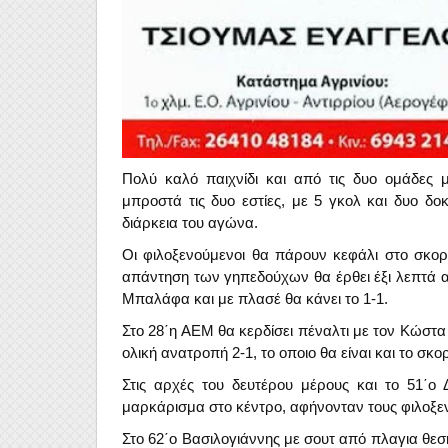
Πολύ καλό παιχνίδι και από τις δυο ομάδες μ
μπροστά τις δυο εστίες, με 5 γκολ και δυο δ
διάρκεια του αγώνα.
Οι φιλοξενούμενοι θα πάρουν κεφάλι στο σκορ
απάντηση των γηπεδούχων θα έρθει έξι λεπτά α
Μπαλάφα και με πλασέ θα κάνει το 1-1.
Στο 28΄η ΑΕΜ θα κερδίσει πέναλτι με τον Κώστα 
ολική ανατροπή 2-1, το οποιο θα είναι και το σκο
Στις αρχές του δευτέρου μέρους και το 51΄ο 
μαρκάρισμα στο κέντρο, αφήνονταν τους φιλοξενο
Στο 62΄ο Βασιλογιάννης με σουτ από πλαγια θεση