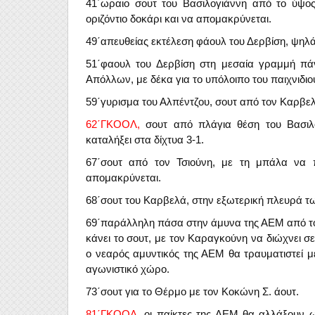
41΄ωραιο σουτ του Βασιλογιάννη από το ύψος
οριζόντιο δοκάρι και να απομακρύνεται.
49΄απευθείας εκτέλεση φάουλ του Δερβίση, ψηλά
51΄φαουλ του Δερβίση στη μεσαία γραμμή πάνω
Απόλλων, με δέκα για το υπόλοιπο του παιχνιδι
59΄γυρισμα του Αλπέντζου, σουτ από τον Καρβελ
62΄ΓΚΟΟΛ,
σουτ από πλάγια θέση του Βασιλ
καταλήξει στα δίχτυα 3-1.
67΄σουτ από τον Τσιούνη, με τη μπάλα να π
απομακρύνεται.
68΄σουτ του Καρβελά, στην εξωτερική πλευρά τ
69΄παράλληλη πάσα στην άμυνα της ΑΕΜ από το
κάνει το σουτ, με τον Καραγκούνη να διώχνει σ
ο νεαρός αμυντικός της ΑΕΜ θα τραυματιστεί 
αγωνιστικό χώρο.
73΄σουτ για το Θέρμο με τον Κοκώνη Σ. άουτ.
81΄ΓΚΟΟΛ,
οι παίκτες της ΑΕΜ θα αλλάξουν 