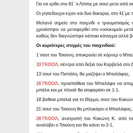
Για να ερθει στο 81΄ ο Λίτσος με σουτ μετα από 
Οι γηπεδουχοι ειχαν και δυο δοκαρια, στο 41΄με τ
Μελανό σημείο στο παιχνίδι ο τραυματισμός
χρειάστηκα να μεταφερθεί στο νοσοκομείο μετά 
καθώς δεν διαγνώστηκε κάποιο κάταγμα αλλά β
Οι κυριότερες στιγμές του παιχνιδιού:
1΄σουτ του Τσιούνη, αποκρούει σε κόρνερ ο Μπ
10΄ΓΚΟΟΛ,
σέντρα από δεξιά του Καρβελά στο δ
13΄σουτ του Πιστιόλη, θα μαζέψει ο Μπαλάφας.
16΄ΓΚΟΟΛ,
προσπάθεια του Μπαλάφα να απομακ
μπάλα και με πλασέ θα ισοφαρίσει σε 1-1.
18΄βαθεια μπαλιά για το Θέρμο, σουτ του Κοκών
21΄σουτ του Τσιούνη θα μπλοκάρει ο Μπαλάφας.
28΄ΓΚΟΟΛ,
ανατροπή του Κοκώνη Κ. από τον 
αναλάβει ο Τσιούνη και θα κάνει το 2-1.