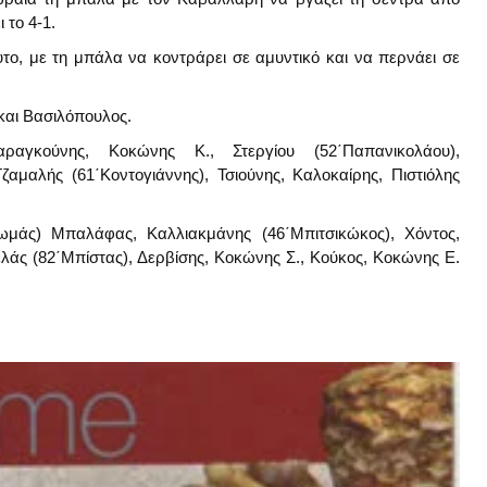
 το 4-1.
το, με τη μπάλα να κοντράρει σε αμυντικό και να περνάει σε
 και Βασιλόπουλος.
αγκούνης, Κοκώνης Κ., Στεργίου (52΄Παπανικολάου),
ζαμαλής (61΄Κοντογιάννης), Τσιούνης, Καλοκαίρης, Πιστιόλης
μάς) Μπαλάφας, Καλλιακμάνης (46΄Μπιτσικώκος), Χόντος,
λάς (82΄Μπίστας), Δερβίσης, Κοκώνης Σ., Κούκος, Κοκώνης Ε.