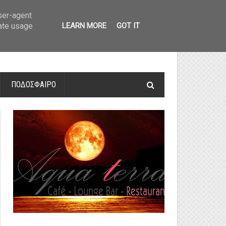
οτελέσματα και βαθμολογία
»
Α' Αιτ/νίας - 7η αγωνιστική: Αποτελέσματα 
user-agent
rate usage
LEARN MORE
GOT IT
ΠΟΔΟΣΦΑΙΡΟ