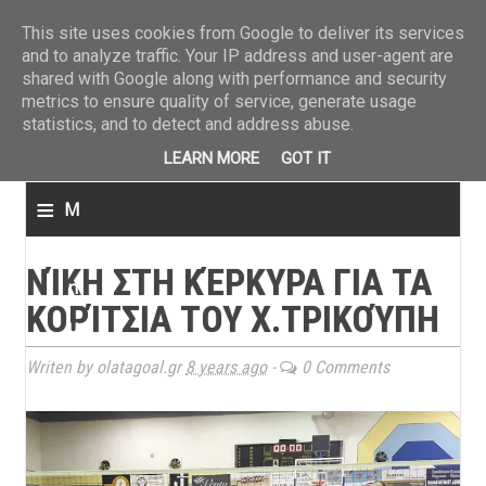
ΤΕΛΕΥΤΑΙΑ ΝΕΑ
»
Παναιτωλικός: Τα εισιτήρια με ΠΑΟΚ
»
Super League: Οι διαιτ
This site uses cookies from Google to deliver its services
and to analyze traffic. Your IP address and user-agent are
shared with Google along with performance and security
metrics to ensure quality of service, generate usage
statistics, and to detect and address abuse.
LEARN MORE
GOT IT
≡
M
e
ΝΊΚΗ ΣΤΗ ΚΈΡΚΥΡΑ ΓΙΑ ΤΑ
n
ΚΟΡΊΤΣΙΑ ΤΟΥ Χ.ΤΡΙΚΟΎΠΗ
u
Writen by olatagoal.gr
8 years ago
-
0 Comments