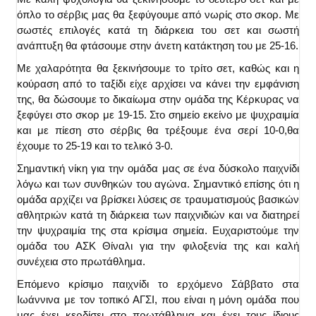
όπλο το σέρβις μας θα ξεφύγουμε από νωρίς στο σκορ. Με
σωστές επιλογές κατά τη διάρκεια του σετ και σωστή
ανάπτυξη θα φτάσουμε στην άνετη κατάκτηση του με 25-16.
Με χαλαρότητα θα ξεκινήσουμε το τρίτο σετ, καθώς και η
κούραση από το ταξίδι είχε αρχίσει να κάνει την εμφάνιση
της, θα δώσουμε το δικαίωμα στην ομάδα της Κέρκυρας να
ξεφύγει στο σκορ με 19-15. Στο σημείο εκείνο με ψυχραιμία
και με πίεση στο σέρβις θα τρέξουμε ένα σερί 10-0,θα
έχουμε το 25-19 και το τελικό 3-0.
Σημαντική νίκη για την ομάδα μας σε ένα δύσκολο παιχνίδι
λόγω και των συνθηκών του αγώνα. Σημαντικό επίσης ότι η
ομάδα αρχίζει να βρίσκει λύσεις σε τραυματισμούς βασικών
αθλητριών κατά τη διάρκεια των παιχνιδιών και να διατηρεί
την ψυχραιμία της στα κρίσιμα σημεία. Ευχαριστούμε την
ομάδα του ΑΣΚ Θίναλι για την φιλοξενία της και καλή
συνέχεια στο πρωτάθλημα.
Επόμενο κρίσιμο παιχνίδι το ερχόμενο Σάββατο στα
Ιωάννινα με τον τοπικό ΑΓΣΙ, που είναι η μόνη ομάδα που
μας έχει κερδίσει στο πρωτάθλημα και έχει τους ίδιους