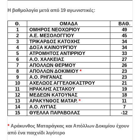
Η βαθμολογία μετά από 19 αγωνιστικές:
Θ.
ΟΜΑΔΑ
ΒΑΘ.
1
ΟΜΗΡΟΣ ΝΕΟΧΩΡΙΟΥ
49
2
Α.Ε. ΜΕΣΟΛΟΓΓΙΟΥ
45
3
ΤΡΙΚΑΡΔΟΣ ΚΑΤΟΧΗΣ
34
4
ΔΟΞΑ ΚΑΙΝΟΥΡΓΙΟΥ
34
5
ΑΤΡΟΜΗΤΟΣ ΑΝΤΙΡΡΙΟΥ
33
6
Α.Ο. ΧΑΛΚΕΙΑΣ
27
7
ΑΠΟΛΛΩΝ ΘΕΡΜΟΥ
26
8
ΑΠΟΛΛΩΝ ΔΟΚΙΜΙΟΥ
*
23
9
Α.Ο. ΡΗΓΑΝΑΣ
23
10
ΑΧΕΛΩΟΣ ΑΓΓΕΛΟΚΑΣΤΡΟΥ
21
11
ΗΡΑΚΛΗΣ ΑΣΤΑΚΟΥ
19
12
ΜΕΔΕΩΝ ΚΑΤΟΥΝΑΣ
18
13
ΑΡΑΚΥΝΘΟΣ ΜΑΤΑΡ.
*
11
14
Α.Ο. ΛΥΓΙΑΣ
7
15
ΘΥΕΛΛΑ ΠΑΡΑΒΟΛΑΣ
-12
*
Αράκυνθος Ματαράγκας και Απόλλων Δοκιμίου έχουν
από ένα παιχνίδι λιγότερο