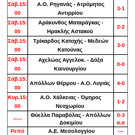
Σάβ.15:
Α.Ο. Ρηγανάς - Ατρόμητος
3-1
00
Αντιρρίου
Σάβ.15:
Αράκυνθος Ματαράγκας -
2-2
00
Ηρακλής Αστακού
Σάβ.15:
Τρίκαρδος Κατοχής - Μεδεών
3-0
00
Κατούνας
Σάβ.15:
Αχελώος Αγγελοκ. - Δόξα
0-0
00
Καινουργίου
Σάβ.15:
Απόλλων Θέρμου - Α.Ο. Λυγιάς
4-0
00
Κυρ.15:
Α.Ο. Χάλκειας - Όμηρος
1-2
00
Νεοχωρίου
Θύελλα Παραβόλας - Απόλλων
0-3
-----
Δοκιμίου
α.α
Ρεπό
Α.Ε. Μεσολογγίου
---