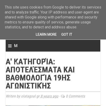
ΤΕΛΕΥΤΑΙΑ ΝΕΑ
»
Παναιτωλικός: Τα εισιτήρια με ΠΑΟΚ
»
Super League: Οι διαιτ
This site uses cookies from Google to deliver its services
and to analyze traffic. Your IP address and user-agent are
shared with Google along with performance and security
metrics to ensure quality of service, generate usage
statistics, and to detect and address abuse.
LEARN MORE
GOT IT
≡
M
e
Α' ΚΑΤΗΓΟΡΊΑ:
n
ΑΠΟΤΕΛΈΣΜΑΤΑ ΚΑΙ
u
ΒΑΘΜΟΛΟΓΊΑ 19ΗΣ
ΑΓΩΝΙΣΤΙΚΉΣ
Writen by olatagoal.gr
8 years ago
-
0 Comments