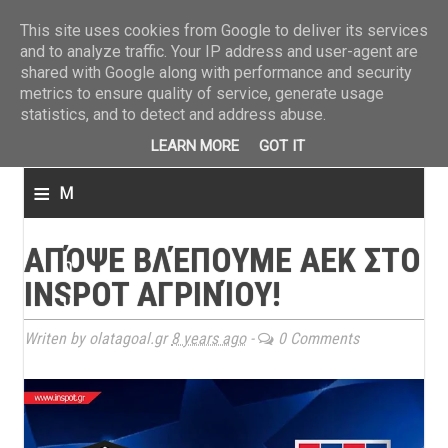
ΤΕΛΕΥΤΑΙΑ ΝΕΑ
»
Παναιτωλικός: Τα εισιτήρια με ΠΑΟΚ
»
Super League: Οι διαιτ
This site uses cookies from Google to deliver its services
and to analyze traffic. Your IP address and user-agent are
shared with Google along with performance and security
metrics to ensure quality of service, generate usage
statistics, and to detect and address abuse.
LEARN MORE
GOT IT
≡
M
e
ΑΠΌΨΕ ΒΛΈΠΟΥΜΕ ΑΕΚ ΣΤΟ
n
INSPOT ΑΓΡΙΝΊΟΥ!
u
Writen by olatagoal.gr
8 years ago
-
0 Comments