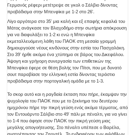
Γερμανός ρέφερι μετέτρεψε σε γκολ ο Σάλβιο δίνοντας
προβάδισμα στην Μπενφίκα με 1-2 στο 26'.
Λίγο αργότερα στο 35' μια καλή και εξ επαφής κεφαλιά του
Μάτος ανάγκασε τον Βλαχοδήμο στην σωτήρια απόκρουση
για να διαφυλάξει το 1-2 κι ενώ η Μπενφίκα
εκμεταλλευόμενη λάθη του ΠΑΟΚ στη μεσαία γραμμή
δημιουργούσε νέους κινδύνους στην εστία του Πασχαλάκη.
Στο 39' ήρθε ακόμα ένα χτύπημα σε βάρος του Δικεφάλου.
Άψογη και γρήγορη συνεργασία των επιθετικών της
Μπενφίκα έφερε σε θέση βολής τον Πίτσι, που με δυνατό
σουτ παραβίασε την ελληνική εστία δίνοντας τεράστιο
προβάδισμα στην πορτογαλική ομάδα με το 1-3.
Το σκορ αυτό και η ραγδαία έκταση που πήρε, έκαμψαν την
ψυχολογία του ΠΑΟΚ που με το ξεκίνημα του δευτέρου
ημιχρόνου πήρε την πικρή γεύση ενός ακόμα τέρματος, από
τον Εντουάρντο Σάλβιο στο 49' πάλι με πέναλτι, για να γίνει
το 1-4 που άφησε στον ΠΑΟΚ την πικρή γεύση μιας
μεγάλης απογοήτευσης. Στο πέναλτι υπέπεσε ο Βαρέλα,
ανατρέποντας τον Ζαρντέλ. Το ενδιαφέρον των φιλάθλων