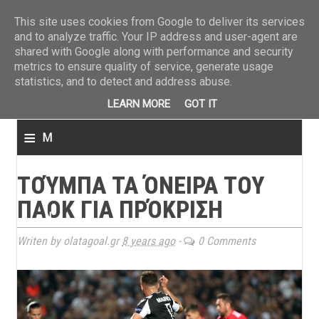
ΤΕΛΕΥΤΑΙΑ ΝΕΑ
»
Παναιτωλικός: Τα εισιτήρια με ΠΑΟΚ
»
Super League: Οι διαιτ
This site uses cookies from Google to deliver its services
and to analyze traffic. Your IP address and user-agent are
shared with Google along with performance and security
metrics to ensure quality of service, generate usage
statistics, and to detect and address abuse.
LEARN MORE
GOT IT
≡
M
e
ΤΟΎΜΠΑ ΤΑ ΌΝΕΙΡΑ ΤΟΥ
n
ΠΑΟΚ ΓΙΑ ΠΡΌΚΡΙΣΗ
u
Writen by olatagoal.gr
8 years ago
-
0 Comments