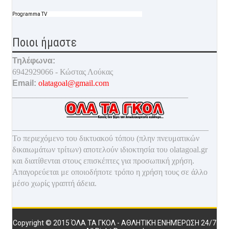
Programma TV
Ποιοι ήμαστε
Τηλέφωνα:
6942929066 - Κώστας Λούκας
Email:
olatagoal@gmail.com
___________________________________________
________________________________________________
Το περιεχόμενο του δικτυακού τόπου (πλην πνευματικών
δικαιωμάτων τρίτων) αποτελούν ιδιοκτησία του olatagoal.gr
και διατίθενται στους επισκέπτες για προσωπική χρήση.
Απαγορεύεται με οποιοδ
ήποτε τρόπο η χρήση τους σε άλλο
μέσο χωρίς γραπτή άδεια.
Copyright © 2015
ΌΛΑ ΤΑ ΓΚΟΛ - ΑΘΛΗΤΙΚΉ ΕΝΗΜΈΡΩΣΗ 24/7