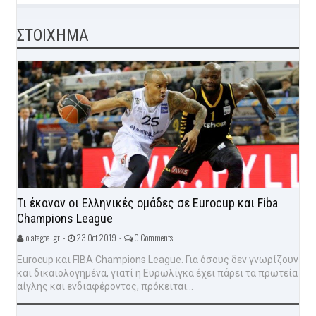
ΣΤΟΙΧΗΜΑ
Τι έκαναν οι Ελληνικές ομάδες σε Eurocup και Fiba
Champions League
olatagoal.gr -
23 Oct 2019 -
0 Comments
Eurocup και FIBA Champions League. Για όσους δεν γνωρίζουν
και δικαιολογημένα, γιατί η Ευρωλίγκα έχει πάρει τα πρωτεία
αίγλης και ενδιαφέροντος, πρόκειται...