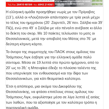
Η ελληνική ομάδα προηγήθηκε νωρίς με τον Πρίγιοβιτς
(13΄), αλλά οι «Λουζιτανοί» απάντησαν με τρία γκολ μέχρι
το τέλος του ημιχρόνου (20΄ Ζαρντέλ, 26΄πεν. Σάλβιο και 39΄
Πίζι), ενώ στο 49΄ ο Σάλβιο με νέο πέναλτι ανέβασε κι άλλο
το δείκτη του σκορ. Με 10 παίκτες τελείωσαν το ματς οι
Θεσσαλονικείς, μετά την αποβολή του Μάτος στο 76΄ με
δεύτερη κίτρινη κάρτα.
To όνειρο της συμμετοχής του ΠΑΟΚ στους ομίλους του
Τσάμπιονς Λιγκ έσβησε για την ελληνική ομάδα πολύ
σύντομα. Μέσα σε 19 λεπτά στο πρώτο ημίχρονο, από το
20' ως το 39,' η Μπενφίκα έδειξε το πλούσιο ταλέντο της
που υπερνίκησε τον ενθουσιασμό και την δίψα των
Θεσσαλονικέων, για κάτι θεαματικά καλύτερο.
Έτσι η απόπειρα, μια ακόμα του Δικεφάλου της
Θεσσαλονίκης, να φτάσει επιτέλους στους ομίλους του
Τσάμπιονς Λιγκ, εκφυλίστηκε μέσα σε λίγα λεπτά εξ αιτίας
των λαθών, που τα αξιοποίησε με τον καλύτερο τρόπο η
πορτογαλική ομάδα.