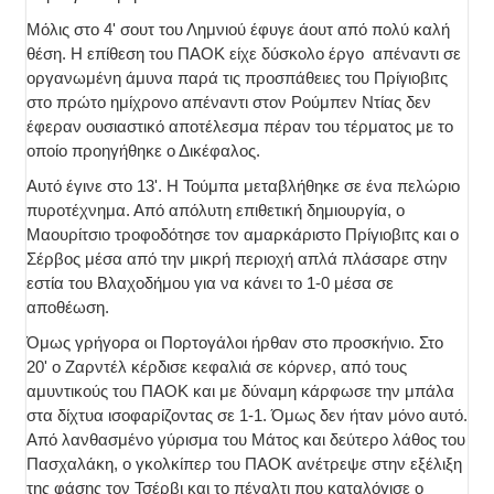
Μόλις στο 4' σουτ του Λημνιού έφυγε άουτ από πολύ καλή
θέση. Η επίθεση του ΠΑΟΚ είχε δύσκολο έργο απέναντι σε
οργανωμένη άμυνα παρά τις προσπάθειες του Πρίγιοβιτς
στο πρώτο ημίχρονο απέναντι στον Ρούμπεν Ντίας δεν
έφεραν ουσιαστικό αποτέλεσμα πέραν του τέρματος με το
οποίο προηγήθηκε ο Δικέφαλος.
Αυτό έγινε στο 13'. Η Τούμπα μεταβλήθηκε σε ένα πελώριο
πυροτέχνημα. Από απόλυτη επιθετική δημιουργία, ο
Μαουρίτσιο τροφοδότησε τον αμαρκάριστο Πρίγιοβιτς και ο
Σέρβος μέσα από την μικρή περιοχή απλά πλάσαρε στην
εστία του Βλαχοδήμου για να κάνει το 1-0 μέσα σε
αποθέωση.
Όμως γρήγορα οι Πορτογάλοι ήρθαν στο προσκήνιο. Στο
20' ο Ζαρντέλ κέρδισε κεφαλιά σε κόρνερ, από τους
αμυντικούς του ΠΑΟΚ και με δύναμη κάρφωσε την μπάλα
στα δίχτυα ισοφαρίζοντας σε 1-1. Όμως δεν ήταν μόνο αυτό.
Από λανθασμένο γύρισμα του Μάτος και δεύτερο λάθος του
Πασχαλάκη, ο γκολκίπερ του ΠΑΟΚ ανέτρεψε στην εξέλιξη
της φάσης τον Τσέρβι και το πέναλτι που καταλόγισε ο