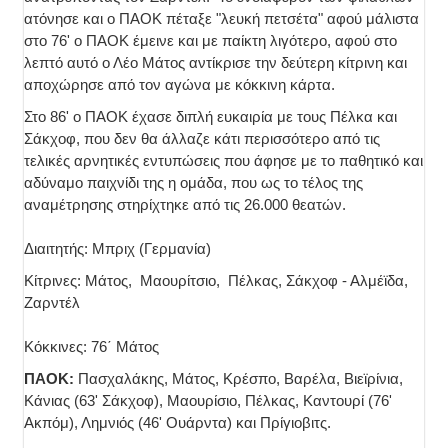
ατόνησε και ο ΠΑΟΚ πέταξε "λευκή πετσέτα" αφού μάλιστα
στο 76' ο ΠΑΟΚ έμεινε και με παίκτη λιγότερο, αφού στο
λεπτό αυτό ο Λέο Μάτος αντίκρισε την δεύτερη κίτρινη και
αποχώρησε από τον αγώνα με κόκκινη κάρτα.
Στο 86' ο ΠΑΟΚ έχασε διπλή ευκαιρία με τους Πέλκα και
Σάκχοφ, που δεν θα άλλαζε κάτι περισσότερο από τις
τελικές αρνητικές εντυπώσεις που άφησε με το παθητικό και
αδύναμο παιχνίδι της η ομάδα, που ως το τέλος της
αναμέτρησης στηρίχτηκε από τις 26.000 θεατών.
Διαιτητής: Μπριχ (Γερμανία)
Κίτρινες: Μάτος, Μαουρίτσιο, Πέλκας, Σάκχοφ - Αλμέϊδα,
Ζαρντέλ
Κόκκινες: 76΄ Μάτος
ΠΑΟΚ:
Πασχαλάκης, Μάτος, Κρέσπο, Βαρέλα, Βιεϊρίνια,
Κάνιας (63' Σάκχοφ), Μαουρίσιο, Πέλκας, Καντουρί (76'
Ακπόμ), Λημνιός (46' Oυάρντα) και Πρίγιοβιτς.