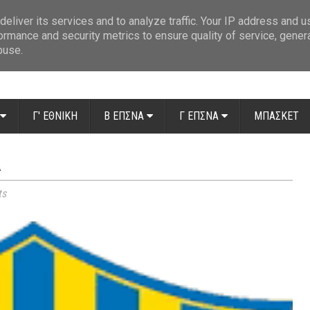
ue: Οι διαιτητές της 14ης αγωνιστικής
»
Β' Αιτ/νίας - 7η αγωνιστική: Απ
eliver its services and to analyze traffic. Your IP address and 
ormance and security metrics to ensure quality of service, gene
buse.
Γ' ΕΘΝΙΚΗ
Β ΕΠΣΝΑ
Γ ΕΠΣΝΑ
ΜΠΑΣΚΕΤ
Α
ts