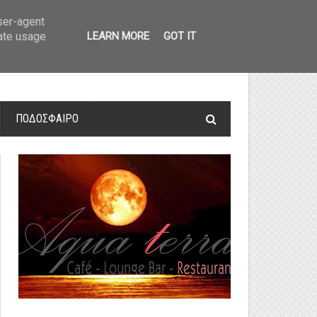
οτελέσματα και βαθμολογία
»
Α' Αιτ/νίας - 7η αγωνιστική: Αποτελέσματα 
user-agent
rate usage
LEARN MORE
GOT IT
ΠΟΔΟΣΦΑΙΡΟ