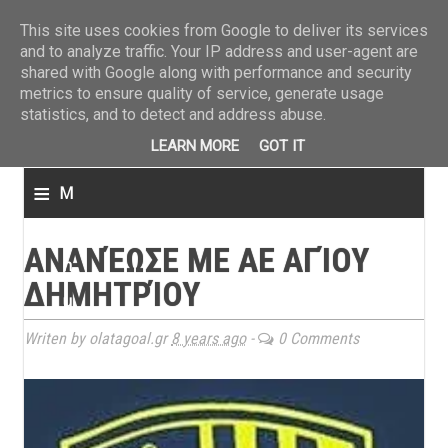
ΤΕΛΕΥΤΑΙΑ ΝΕΑ
»
Παναιτωλικός: Τα εισιτήρια με ΠΑΟΚ
»
Super League: Οι διαιτ
This site uses cookies from Google to deliver its services
and to analyze traffic. Your IP address and user-agent are
shared with Google along with performance and security
metrics to ensure quality of service, generate usage
statistics, and to detect and address abuse.
LEARN MORE
GOT IT
≡
M
e
ΑΝΑΝΈΩΣΕ ΜΕ ΑΕ ΑΓΊΟΥ
n
ΔΗΜΗΤΡΊΟΥ
u
Writen by olatagoal.gr
8 years ago
-
0 Comments