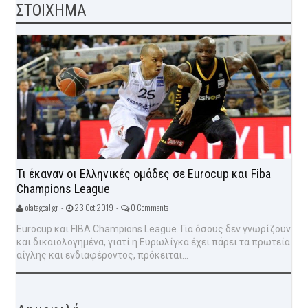
ΣΤΟΙΧΗΜΑ
Τι έκαναν οι Ελληνικές ομάδες σε Eurocup και Fiba
Champions League
olatagoal.gr -
23 Oct 2019 -
0 Comments
Eurocup και FIBA Champions League. Για όσους δεν γνωρίζουν
και δικαιολογημένα, γιατί η Ευρωλίγκα έχει πάρει τα πρωτεία
αίγλης και ενδιαφέροντος, πρόκειται...