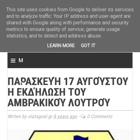
ΤΕΛΕΥΤΑΙΑ ΝΕΑ
»
Παναιτωλικός: Τα εισιτήρια με ΠΑΟΚ
»
Super League: Οι διαιτ
This site uses cookies from Google to deliver its services
and to analyze traffic. Your IP address and user-agent are
shared with Google along with performance and security
metrics to ensure quality of service, generate usage
statistics, and to detect and address abuse.
LEARN MORE
GOT IT
≡
M
e
ΠΑΡΑΣΚΕΥΉ 17 ΑΥΓΟΎΣΤΟΥ
n
Η ΕΚΔΉΛΩΣΗ ΤΟΥ
u
ΑΜΒΡΑΚΙΚΟΎ ΛΟΥΤΡΟΎ
Writen by olatagoal.gr
8 years ago
-
0 Comments