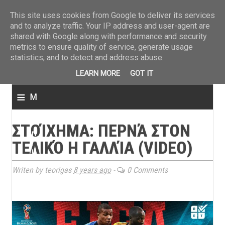
ΤΕΛΕΥΤΑΙΑ ΝΕΑ
»
Παναιτωλικός: Τα εισιτήρια με ΠΑΟΚ
»
Super League: Οι διαιτ
This site uses cookies from Google to deliver its services
and to analyze traffic. Your IP address and user-agent are
shared with Google along with performance and security
metrics to ensure quality of service, generate usage
statistics, and to detect and address abuse.
LEARN MORE
GOT IT
≡
M
e
ΣΤΟΊΧΗΜΑ: ΠΕΡΝΆ ΣΤΟΝ
n
ΤΕΛΙΚΌ Η ΓΑΛΛΊΑ (VIDEO)
u
Writen by teorigas
8 years ago
-
0 Comments