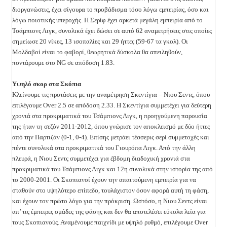
διοργανώσεις, έχει σίγουρα το προβάδισμα τόσο λόγω εμπειρίας, όσο και
λόγω ποιοτικής υπεροχής. Η Σερίφ έχει αρκετά μεγάλη εμπειρία από το
Τσάμπιονς Λιγκ, συνολικά έχει δώσει σε αυτό 62 αναμετρήσεις στις οποίες
σημείωσε 20 νίκες, 13 ισοπαλίες και 29 ήττες (59-67 τα γκολ). Οι
Μολδαβοί είναι το φαβορί, θεωρητικά δύσκολα θα απειληθούν,
ποντάρουμε στο NG σε απόδοση 1.83.
Υψηλό σκορ στα Σκόπια
Κλείνουμε τις προτάσεις με την αναμέτρηση Σκεντίγια – Νιου Σεντς, όπου
επιλέγουμε Over 2.5 σε απόδοση 2.33.
Η Σκεντίγια συμμετέχει για δεύτερη
χρονιά στα προκριματικά του Τσάμπιονς Λιγκ, η προηγούμενη παρουσία
της ήταν τη σεζόν 2011-2012, όπου γνώρισε τον αποκλεισμό με δύο ήττες
από την Παρτιζάν (0-1, 0-4). Επίσης μετράει τέσσερις σερί συμμετοχές και
πέντε συνολικά στα προκριματικά του Γιουρόπα Λιγκ. Από την άλλη
πλευρά, η Νιου Σεντς συμμετέχει για έβδομη διαδοχική χρονιά στα
προκριματικά του Τσάμπιονς Λιγκ και 12η συνολικά στην ιστορία της από
το 2000-2001. Οι Σκοπιανοί έχουν την απαιτούμενη εμπειρία για να
σταθούν στο υψηλότερο επίπεδο, τουλάχιστον όσον αφορά αυτή τη φάση,
και έχουν τον πρώτο λόγο για την πρόκριση. Ωστόσο, η Νιου Σεντς είναι
απ’ τις έμπειρες ομάδες της φάσης και δεν θα αποτελέσει εύκολα λεία για
τους Σκοπιανούς. Αναμένουμε παιχνίδι με υψηλό ρυθμό, επιλέγουμε Over