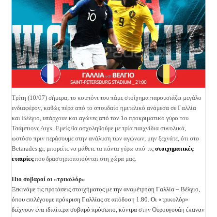
Τρίτη (10/07) σήμερα, το κουπόνι του πάμε στοίχημα παρουσιάζει μεγάλο
ενδιαφέρον, καθώς πέρα από το σπουδαίο ημιτελικό ανάμεσα σε Γαλλία
και Βέλγιο, υπάρχουν και αγώνες από τον 1ο προκριματικό γύρο του
Τσάμπιονς Λιγκ. Εμείς θα ασχοληθούμε με τρία παιχνίδια συνολικά,
ωστόσο πριν περάσουμε στην ανάλυση των αγώνων, μην ξεχνάτε, ότι στο
Betarades.gr,
μπορείτε να μάθετε τα πάντα γύρω από τις
στοιχηματικές
εταιρίες
που δραστηριοποιούνται στη χώρα μας.
Πιο σοβαροί οι «τρικολόρ»
Ξεκινάμε τις
προτάσεις στοιχήματος
με την αναμέτρηση Γαλλία – Βέλγιο,
όπου επιλέγουμε πρόκριση Γαλλίας σε απόδοση 1.80.
Οι «τρικολόρ»
δείχνουν ένα ιδιαίτερα σοβαρό πρόσωπο, κόντρα στην Ουρουγουάη έκαναν