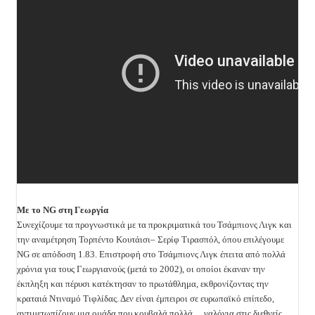
Με το NG στη Γεωργία
Συνεχίζουμε τα προγνωστικά με τα προκριματικά του Τσάμπιονς Λιγκ και
την αναμέτρηση Τορπέντο Κουτάισι– Σερίφ Τιρασπόλ, όπου επιλέγουμε
NG σε απόδοση 1.83.
Επιστροφή στο Τσάμπιονς Λιγκ έπειτα από πολλά
χρόνια για τους Γεωργιανούς (μετά το 2002), οι οποίοι έκαναν την
έκπληξη και πέρυσι κατέκτησαν το πρωτάθλημα, εκθρονίζοντας την
κραταιά Ντιναμό Τιφλίδας. Δεν είναι έμπειροι σε ευρωπαϊκό επίπεδο,
αντιμετωπίζουν μια ομάδα που κουβαλά πολλά… γαλόνια στις διεθνείς