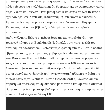
μια ακόμη μεστή και πειθαρχημένη εμφάνιση, σκόραραν από ένα γκολ σε
κάθε ημίχρονο και η αλήθεια είναι ότι δε χρειάστηκε να φορτσάρουν για να
πάρουν αυτό που ήθελαν. Είναι μια ομάδα με ποιότητα σε όλες τις θέσεις,
έχει έναν τρομερό Καντέ στη μεσαία γραμμή, από κοντά ο εξαιρετικός
Εμπαπέ, ο Ντεσάμπ περιμένει ακόμη ένα μεγάλο ματς από Πογκμπά και
Γκριεζμάν, ο δεύτερος βέβαια έχει ήδη τρία γκολ και δεν εκβιάζει
καταστάσεις.
Απ’ την άλλη, το Βέλγιο σημείωσε ίσως την πιο σπουδαία νίκη του
τουρνουά κόντρα στη Βραζιλία, έδειξε ότι πλέον ανήκει στην ελίτ του
παγκοσμίου ποδοσφαίρου. Εκπληκτική εμφάνιση από τον Αζάρ, ο οποίος
έβγαλε ηγετικά χαρακτηριστικά, φοβερός ο Ντε Μπράιν, εξαιρετικοί και οι
χαφ Βίτσελ και Φελαϊνί. Ο Μαρτίνεθ επεσήμανε ότι είναι υπερήφανος για
τους παίκτες του, οι οποίοι προσαρμόστηκαν στο 100% στις τακτικές
διαφοροποιήσεις του, το ρεπορτάζ αναφέρει ότι δε πειράξει την ενδεκάδα
στο σημερινό παιχνίδι, εκτός απ’ την αναγκαστική αλλαγή στα δεξιά της
άμυνας λόγω της τιμωρίας του Μενιέ. Θεωρούμε ότι η Γαλλία είναι πιο
σοβαρή και αποτελεσματική, σκοράρει με συνέπεια και αμυντικά στέκεται
εξαιρετικά, της δίνουμε το προβάδισμα για την πρόκριση, ποντάρουμε στην
πρόκριση Γαλλίας σε απόδοση 1.80.