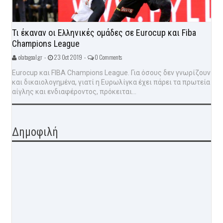
Τι έκαναν οι Ελληνικές ομάδες σε Eurocup και Fiba
Champions League
olatagoal.gr -
23 Oct 2019 -
0 Comments
Eurocup και FIBA Champions League. Για όσους δεν γνωρίζουν
και δικαιολογημένα, γιατί η Ευρωλίγκα έχει πάρει τα πρωτεία
αίγλης και ενδιαφέροντος, πρόκειται...
Δημοφιλή