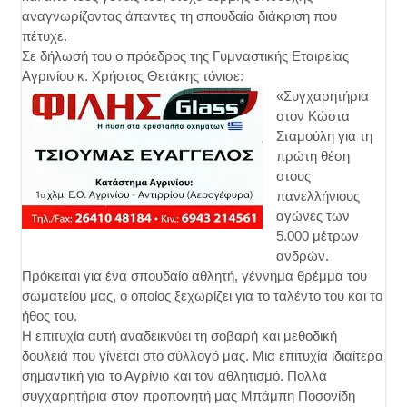
αναγνωρίζοντας άπαντες τη σπουδαία διάκριση που
πέτυχε.
Σε δήλωσή του ο πρόεδρος της Γυμναστικής Εταιρείας
Αγρινίου κ. Χρήστος Θετάκης τόνισε:
«Συγχαρητήρια
στον Κώστα
Σταμούλη για τη
πρώτη θέση
στους
πανελλήνιους
αγώνες των
5.000 μέτρων
ανδρών.
Πρόκειται για ένα σπουδαίο αθλητή, γέννημα θρέμμα του
σωματείου μας, ο οποίος ξεχωρίζει για το ταλέντο του και το
ήθος του.
Η επιτυχία αυτή αναδεικνύει τη σοβαρή και μεθοδική
δουλειά που γίνεται στο σύλλογό μας. Μια επιτυχία ιδιαίτερα
σημαντική για το Αγρίνιο και τον αθλητισμό. Πολλά
συγχαρητήρια στον προπονητή μας Μπάμπη Ποσονίδη