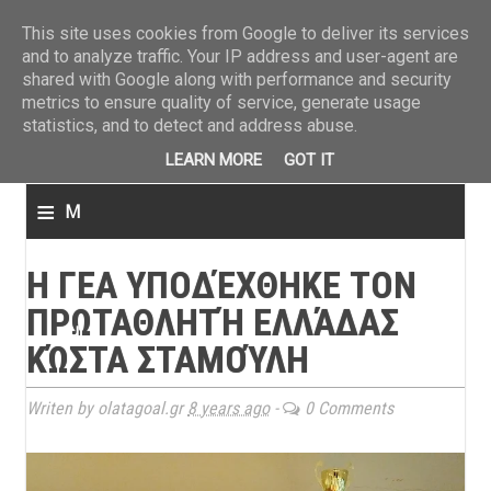
ΤΕΛΕΥΤΑΙΑ ΝΕΑ
»
Παναιτωλικός: Τα εισιτήρια με ΠΑΟΚ
»
Super League: Οι διαιτ
This site uses cookies from Google to deliver its services
and to analyze traffic. Your IP address and user-agent are
shared with Google along with performance and security
metrics to ensure quality of service, generate usage
statistics, and to detect and address abuse.
LEARN MORE
GOT IT
≡
M
e
H ΓΕΑ ΥΠΟΔΈΧΘΗΚΕ ΤΟΝ
n
ΠΡΩΤΑΘΛΗΤΉ ΕΛΛΆΔΑΣ
u
ΚΏΣΤΑ ΣΤΑΜΟΎΛΗ
Writen by olatagoal.gr
8 years ago
-
0 Comments