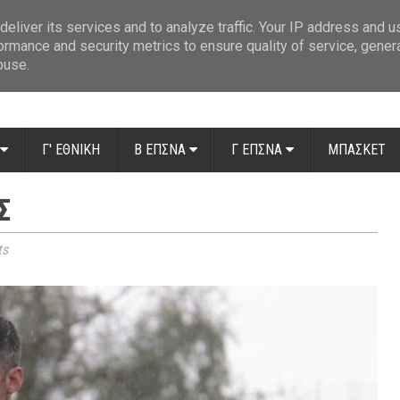
ue: Οι διαιτητές της 14ης αγωνιστικής
»
Β' Αιτ/νίας - 7η αγωνιστική: Απ
eliver its services and to analyze traffic. Your IP address and 
ormance and security metrics to ensure quality of service, gene
buse.
Γ' ΕΘΝΙΚΗ
Β ΕΠΣΝΑ
Γ ΕΠΣΝΑ
ΜΠΑΣΚΕΤ
Σ
ts