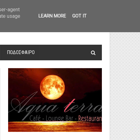
οτελέσματα και βαθμολογία
»
Α' Αιτ/νίας - 7η αγωνιστική: Αποτελέσματα 
user-agent
rate usage
LEARN MORE
GOT IT
ΠΟΔΟΣΦΑΙΡΟ