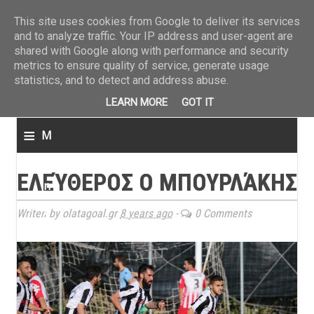
ΤΕΛΕΥΤΑΙΑ ΝΕΑ
»
Παναιτωλικός: Τα εισιτήρια με ΠΑΟΚ
»
Super League: Οι διαιτ
This site uses cookies from Google to deliver its services
and to analyze traffic. Your IP address and user-agent are
shared with Google along with performance and security
metrics to ensure quality of service, generate usage
statistics, and to detect and address abuse.
LEARN MORE
GOT IT
≡
M
e
ΕΛΕΎΘΕΡΟΣ Ο ΜΠΟΥΡΛΆΚΗΣ
n
u
Writen by olatagoal.gr
8 years ago
-
0 Comments