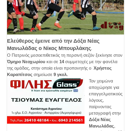
Ελεύθερος έμεινε από την Δόξα Νέας
Μανωλάδας ο Νίκος Μπουρλάκης
.
Ο Πατρινός μεσοεπιθετικός τη περσινή σεζόν ξεκίνησε στον
Όμηρο Νεοχωρίου
και σε
14
συμμετοχές με την φανέλα
της ομάδας, στην οποία είναι προπονητής ο
Χρήστος
Καραπίτσος
σημείωσε
9 γκολ.
Τον χειμώνα
αποχώρησε για
επαγγελματικούς
λόγους,
παίρνοντας
μεταγραφή στην
Δόξα Νέας
Μανωλάδας
,