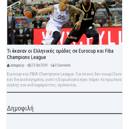
Τι έκαναν οι Ελληνικές ομάδες σε Eurocup και Fiba
Champions League
olatagoal.gr -
23 Oct 2019 -
0 Comments
Eurocup και FIBA Champions League. Για όσους δεν γνωρίζουν
και δικαιολογημένα, γιατί η Ευρωλίγκα έχει πάρει τα πρωτεία
αίγλης και ενδιαφέροντος, πρόκειται...
Δημοφιλή