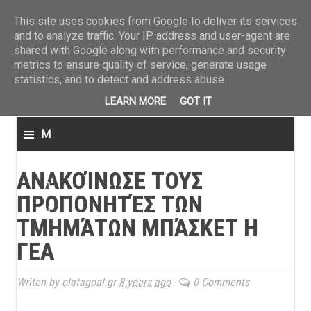
ΤΕΛΕΥΤΑΙΑ ΝΕΑ
»
Παναιτωλικός: Τα εισιτήρια με ΠΑΟΚ
»
Super League: Οι διαιτ
This site uses cookies from Google to deliver its services
and to analyze traffic. Your IP address and user-agent are
shared with Google along with performance and security
metrics to ensure quality of service, generate usage
statistics, and to detect and address abuse.
LEARN MORE
GOT IT
≡
M
e
ΑΝΑΚΟΊΝΩΣΕ ΤΟΥΣ
n
ΠΡΟΠΟΝΗΤΈΣ ΤΩΝ
u
ΤΜΗΜΆΤΩΝ ΜΠΆΣΚΕΤ Η
ΓΕΑ
Writen by olatagoal.gr
8 years ago
-
0 Comments