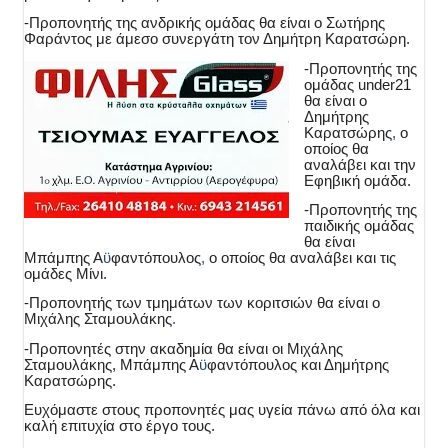
-Προπονητής της ανδρικής ομάδας θα είναι ο Σωτήρης
Φαράντος με άμεσο συνεργάτη τον Δημήτρη Καρατσώρη.
-Προπονητής της
ομάδας
under
21
θα είναι ο
Δημήτρης
Καρατσώρης
,
ο
οποίος θα
αναλάβει και την
Εφηβική ομάδα.
-Προπονητής της
παιδικής ομάδας
θα είναι
Μπάμπης Α
ϋ
φαντόπουλος
,
ο οποίος θα αναλάβει και τις
ομάδες Μίνι.
-Προπονητής των τμημάτων των κοριτσιών θα είναι ο
Μιχάλης Σταμουλάκης
.
-Προπονητές στην ακαδημία θα είναι οι Μιχάλης
Σταμουλάκης, Μπάμπης Α
ϋ
φαντόπουλος και Δημήτρης
Καρατσώρης.
Ευχόμαστε στους προπονητές μας υγεία πάνω από όλα και
καλή επιτυχία στο έργο τους.