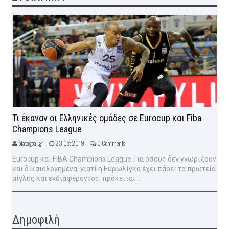
Τι έκαναν οι Ελληνικές ομάδες σε Eurocup και Fiba
Champions League
olatagoal.gr -
23 Oct 2019 -
0 Comments
Eurocup και FIBA Champions League. Για όσους δεν γνωρίζουν
και δικαιολογημένα, γιατί η Ευρωλίγκα έχει πάρει τα πρωτεία
αίγλης και ενδιαφέροντος, πρόκειται...
Δημοφιλή