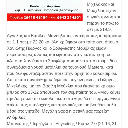
Μιχελάκης και
Μούχλιας είχαν
συγκέντρωση και
πήραν το πρώτο
σετ με 21-09.
Άγγελος και Βασίλης Μανδηλάρης αντέδρασαν, ισοφάρισαν
σε 1-1 σετ με 22-20 και όλα κρίθηκαν στο τρίτο σετ, όπου ο
Χανιώτης Γιώργος και ο Σουφλιώτης Μούχλιας είχαν
περισσότερες ανάσες και έφτασαν στην κατάκτησή του.
«Από τα Χανιά και το Σουφλί φτάσαμε να κατακτούμε δύο
συνεχόμενα χρυσά μετάλλια σε τουρνουά Masters, κάτι
που δεν φανταζόμασταν ποτέ στην αρχή του καλοκαιριού.
Απίστευτο συναίσθημα» δήλωσε συγκινημένος ο Γιώργος
Μιχελάκης, με τον Βασίλη Μούχλια που έκανε το κρίσιμο
μπλοκ στο 13-12 αποθέωσε τον συμπαίκτη του. «Μου κάνει
την ζωή πολύ πιο εύκολη μέσα στο γήπεδο ο Γιώργος. Είναι
απίστευτος υποδοχέας και αμυντικός και με βοηθάει πολύ
μέσα στο γήπεδο. Μεγάλη χαρά η φετινή μας πορεία».
Α' όμιλος
Μπανιώτης / Τερζόγλου - Ευγενίδης / Κιμπλ 2-0 (21-16, 21-