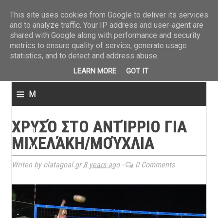
ΤΕΛΕΥΤΑΙΑ ΝΕΑ
»
Παναιτωλικός: Τα εισιτήρια με ΠΑΟΚ
»
Super League: Οι διαιτ
This site uses cookies from Google to deliver its services
and to analyze traffic. Your IP address and user-agent are
shared with Google along with performance and security
metrics to ensure quality of service, generate usage
statistics, and to detect and address abuse.
LEARN MORE
GOT IT
≡
M
e
ΧΡΥΣΌ ΣΤΟ ΑΝΤΊΡΡΙΟ ΓΙΑ
n
ΜΙΧΕΛΆΚΗ/ΜΟΎΧΛΙΑ
u
Writen by olatagoal.gr
8 years ago
-
0 Comments