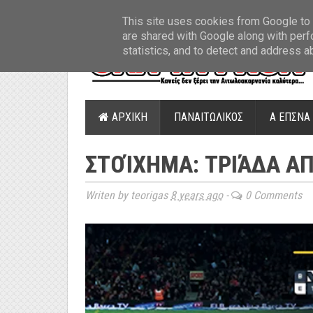
ΤΕΛΕΥΤΑΙΑ ΝΕΑ
»
Παναιτωλικός: Τα εισιτήρια με ΠΑΟΚ
»
Super Leag
This site uses cookies from Google to d
are shared with Google along with perf
statistics, and to detect and address a
ΑΡΧΙΚΗ
ΠΑΝΑΙΤΩΛΙΚΟΣ
Α ΕΠΣΝΑ
ΣΤΟΊΧΗΜΑ: ΤΡΙΆΔΑ Α
Writen by teorigas
8 years ago
-
0 Comments