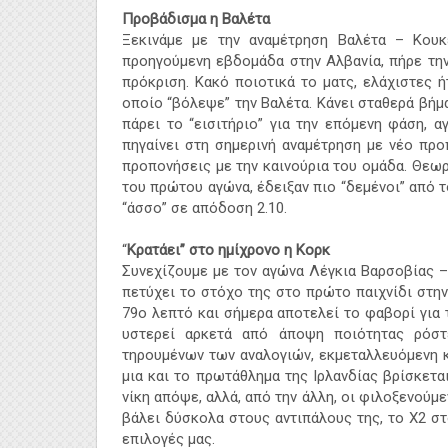
Προβάδισμα η Βαλέτα
Ξεκινάμε με την αναμέτρηση Βαλέτα – Κουκ
προηγούμενη εβδομάδα στην Αλβανία, πήρε την
πρόκριση. Κακό ποιοτικά το ματς, ελάχιστες ή
οποίο “βόλεψε” την Βαλέτα. Κάνει σταθερά βήμα
πάρει το “εισιτήριο” για την επόμενη φάση, 
πηγαίνει στη σημερινή αναμέτρηση με νέο προ
προπονήσεις με τη
ν καινούρια
του ομάδα. Θεωρ
του πρώτου αγώνα, έδειξαν πιο “δεμένοι” από τ
“άσσο” σε απόδοση 2.10.
“
Κρατάει” στο ημίχρονο η Κορκ
Συνεχίζουμε με τον αγώνα Λέγκια Βαρσοβίας –
πετύχει το στόχο της στο πρώτο παιχνίδι στην
79ο λεπτό και σήμερα αποτελεί το φαβορί για 
υστερεί αρκετά από άποψη ποιότητας ρόστε
τηρουμένων των αναλογιών, εκμεταλλευόμενη κα
μια και το πρωτάθλημα της Ιρλανδίας βρίσκετα
νίκη απόψε, αλλά, από την άλλη, οι φιλοξενούμεν
βάλει δύσκολα στους αντιπάλους της, το Χ2 στ
επιλογές μας.