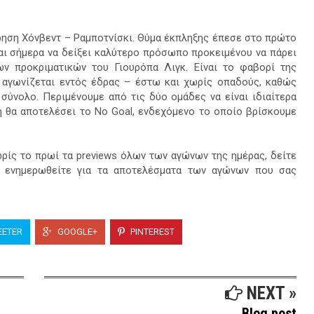
ηση Χόνβεντ – Ραμποτνίσκι. Θύμα έκπληξης έπεσε στο πρώτο
ίται σήμερα να δείξει καλύτερο πρόσωπο προκειμένου να πάρει
ων προκριματικών του Γιουρόπα Λιγκ. Είναι το φαβορί της
 αγωνίζεται εντός έδρας – έστω και χωρίς οπαδούς, καθώς
 σύνολο. Περιμένουμε από τις δύο ομάδες να είναι ιδιαίτερα
ή θα αποτελέσει το
No Goal,
ενδεχόμενο το οποίο βρίσκουμε
ωρίς το πρωί τα previews όλων των αγώνων της ημέρας, δείτε
ι ενημερωθείτε για τα αποτελέσματα των αγώνων που σας
ETER
GOOGLE+
PINTEREST
NEXT »
Blog post