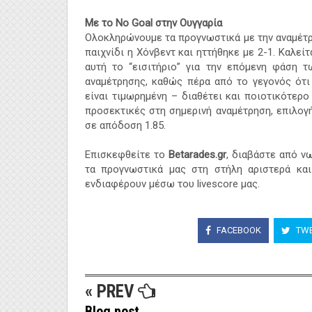
Με το
No Goal
στην Ουγγαρία
Ολοκληρώνουμε τα προγνωστικά με την αναμέτρ
παιχνίδι η Χόνβεντ και ηττήθηκε με 2-1. Καλε
αυτή το “εισιτήριο” για την επόμενη φάση τ
αναμέτρησης, καθώς πέρα από το γεγονός ότι
είναι τιμωρημένη – διαθέτει και ποιοτικότερο
προσεκτικές στη σημερινή αναμέτρηση, επιλογ
σε απόδοση 1.85.
Επισκεφθείτε το
Betarades.gr
, διαβάστε από ν
τα προγνωστικά μας στη στήλη αριστερά κα
ενδιαφέρουν μέσω του livescore μας.
FACEBOOK
TWE
« PREV
Blog post