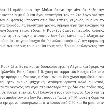
έσι. Η ομάδα από την Μάλτα έκανε την μίνι έκπληξη την
 ισοπαλία με 0-0 και έχει αποκτήσει τον πρώτο λόγο για την
ταν οι φάσεις μπροστά στις δύο εστίες, γεγονός, φυσικά, το
τα προόδου τα τελευταία χρόνια, σήμερα έχει την ευκαιρία να
αγωνιζόμενη εντός έδρας. Η Κουκέσι διανύει περίοδο κρίσης,
πονητή στον πάγκο, ο οποίος δεν έχει κάνει παρά ελάχιστες
ούμε ότι οι γηπεδούχοι θα “κεφαλαιοποιήσουν” την εμφάνιση
ους αντιπάλους τους και θα τους στηρίξουμε, επιλέγοντας τον
 Κορκ Σίτι.
Έστω και αν δυσκολεύτηκε, η Λέγκια κατάφερε να
 Ιρλανδία. Επικράτησε 1-0, χάρη σε τέρμα του Κουχάρτζικ στο
την πρόκριση. Ωστόσο, η Κορκ, αν και δεν χωρά αμφιβολία ότι
ρ, ήταν άκρως μαχητική, στάθηκε αρκετά καλά αμυντικά,
ι το γεγονός ότι έχει περισσότερα παιχνίδια στα πόδια της,
ι σε πλήρη εξέλιξη. Οι Πολωνοί έχουν τον πρώτο λόγο για τη
οι απέδειξαν ότι δεν θα... πέσουν “αμαχητί”. Μπορεί η Κορκ να
ο ημίχρονο προσφέρεται στο ελκυστικό 2.20 και θα μπει στις