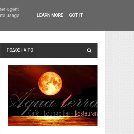
οτελέσματα και βαθμολογία
»
Α' Αιτ/νίας - 7η αγωνιστική: Αποτελέσματα 
user-agent
rate usage
LEARN MORE
GOT IT
ΠΟΔΟΣΦΑΙΡΟ