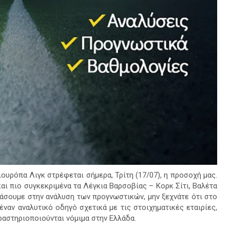
ιουρόπα Λιγκ στρέφεται σήμερα, Τρίτη (17/07), η προσοχή μας.
αι πιο συγκεκριμένα τα Λέγκια Βαρσοβίας – Κορκ Σίτι, Βαλέτα
ράσουμε στην ανάλυση των προγνωστικών, μην ξεχνάτε ότι στο
έναν αναλυτικό οδηγό σχετικά με τις στοιχηματικές εταιρίες,
ραστηριοποιούνται νόμιμα στην Ελλάδα.