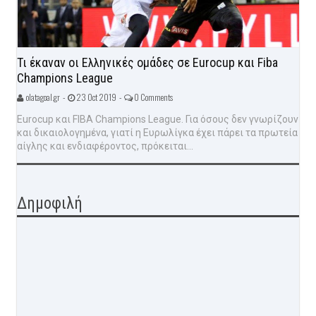
Τι έκαναν οι Ελληνικές ομάδες σε Eurocup και Fiba
Champions League
olatagoal.gr -
23 Oct 2019 -
0 Comments
Eurocup και FIBA Champions League. Για όσους δεν γνωρίζουν
και δικαιολογημένα, γιατί η Ευρωλίγκα έχει πάρει τα πρωτεία
αίγλης και ενδιαφέροντος, πρόκειται...
Δημοφιλή