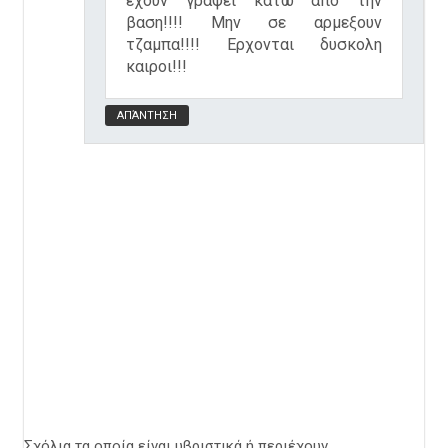
εχουν γραψει κατω απο την
βαση!!!! Μην σε αρμεξουν
τζαμπα!!!! Ερχονται δυσκολη
καιροι!!!
ΑΠΆΝΤΗΣΗ
Σχόλια τα οποία είναι υβριστικά ή περιέχουν