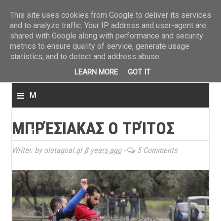
ΤΕΛΕΥΤΑΙΑ ΝΕΑ
»
Παναιτωλικός: Τα εισιτήρια με ΠΑΟΚ
»
Super League: Οι διαιτ
This site uses cookies from Google to deliver its services
and to analyze traffic. Your IP address and user-agent are
shared with Google along with performance and security
metrics to ensure quality of service, generate usage
statistics, and to detect and address abuse.
LEARN MORE
GOT IT
≡
M
e
ΜΠΡΈΣΙΑΚΑΣ Ο ΤΡΊΤΟΣ
n
u
Writen by olatagoal.gr
8 years ago
-
5 Comments