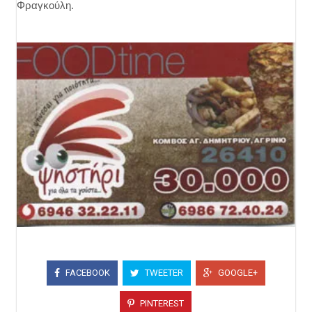
Φραγκούλη.
FACEBOOK
TWEETER
GOOGLE+
PINTEREST