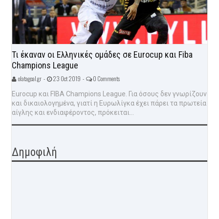
Τι έκαναν οι Ελληνικές ομάδες σε Eurocup και Fiba
Champions League
olatagoal.gr -
23 Oct 2019 -
0 Comments
Eurocup και FIBA Champions League. Για όσους δεν γνωρίζουν
και δικαιολογημένα, γιατί η Ευρωλίγκα έχει πάρει τα πρωτεία
αίγλης και ενδιαφέροντος, πρόκειται...
Δημοφιλή