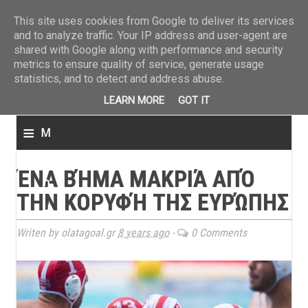
ΤΕΛΕΥΤΑΙΑ ΝΕΑ
»
Παναιτωλικός: Τα εισιτήρια με ΠΑΟΚ
»
Super League: Οι διαιτ
This site uses cookies from Google to deliver its services
and to analyze traffic. Your IP address and user-agent are
shared with Google along with performance and security
metrics to ensure quality of service, generate usage
statistics, and to detect and address abuse.
LEARN MORE
GOT IT
≡
M
e
ΈΝΑ ΒΉΜΑ ΜΑΚΡΙΆ ΑΠΌ
n
ΤΗΝ ΚΟΡΥΦΉ ΤΗΣ ΕΥΡΏΠΗΣ
u
Writen by olatagoal.gr
8 years ago
-
0 Comments