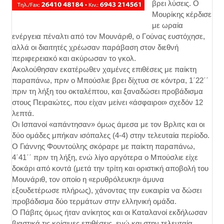
βρει λύσεις. Ο
Μουρίκης κέρδισε
με ωραία
ενέργεια πέναλτι από τον Μουνάριθ, ο Γούνας ευστόχησε,
αλλά οι διαιτητές χρέωσαν παράβαση στον διεθνή
περιφερειακό και ακύρωσαν το γκολ.
Ακολούθησαν εκατέρωθεν χαμένες επιθέσεις με παίκτη
παραπάνω, πριν ο Μπούσλιε βρει δίχτυα σε κόντρα, 1΄22΄΄
πριν τη λήξη του οκταλέπτου, και ξαναδώσει προβάδισμα
στους Πειραιώτες, που είχαν μείνει «άσφαιροι» σχεδόν 12
λεπτά.
Οι Ισπανοί «απάντησαν» όμως άμεσα με τον Βρλιτς και οι
δύο ομάδες μπήκαν ισόπαλες (4-4) στην τελευταία περίοδο.
Ο Γιάννης Φουντούλης σκόραρε με παίκτη παραπάνω,
4΄41΄΄ πριν τη λήξη, ενώ λίγο αργότερα ο Μπούσλιε είχε
δοκάρι από κοντά (μετά την τρίτη και οριστική αποβολή του
Μουνάριθ, τον οποίο η «ερυθρόλευκη» άμυνα
εξουδετέρωσε πλήρως), χάνοντας την ευκαιρία να δώσει
προβάδισμα δύο τερμάτων στην ελληνική ομάδα.
Ο Πάβιτς όμως ήταν ανίκητος και οι Καταλανοί εκδήλωσαν
βιαστικά τις κρίσιμες επιθέσεις, ενώ και στην τελευταία