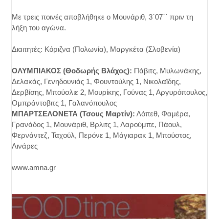
Με τρεις ποινές αποβλήθηκε ο Μουνάριθ, 3΄07΄΄ πριν τη
λήξη του αγώνα.
Διαιτητές: Κόριζνα (Πολωνία), Μαργκέτα (Σλοβενία)
ΟΛΥΜΠΙΑΚΟΣ (Θοδωρής Βλάχος):
Πάβιτς, Μυλωνάκης,
Δελακάς, Γενηδουνιάς 1, Φουντούλης 1, Νικολαϊδης,
Δερβίσης, Μπούσλιε 2, Μουρίκης, Γούνας 1, Αργυρόπουλος,
Ομπράντοβιτς 1, Γαλανόπουλος
ΜΠΑΡΤΣΕΛΟΝΕΤΑ (Τσους Μαρτίν):
Λόπεθ, Φαμέρα,
Γρανάδος 1, Μουνάριθ, Βρλιτς 1, Λαρούμπε, Πάουλ,
Φερνάντεζ, Ταχούλ, Περόνε 1, Μάγιαρακ 1, Μπούστος,
Λινάρες
www.amna.gr