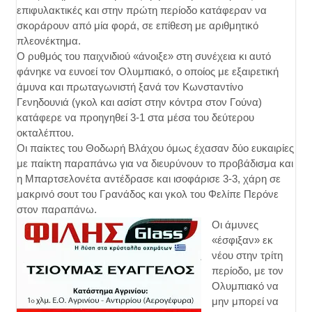
επιφυλακτικές και στην πρώτη περίοδο κατάφεραν να
σκοράρουν από μία φορά, σε επίθεση με αριθμητικό
πλεονέκτημα.
Ο ρυθμός του παιχνιδιού «άνοιξε» στη συνέχεια κι αυτό
φάνηκε να ευνοεί τον Ολυμπιακό, ο οποίος με εξαιρετική
άμυνα και πρωταγωνιστή ξανά τον Κωνσταντίνο
Γενηδουνιά (γκολ και ασίστ στην κόντρα στον Γούνα)
κατάφερε να προηγηθεί 3-1 στα μέσα του δεύτερου
οκταλέπτου.
Οι παίκτες του Θοδωρή Βλάχου όμως έχασαν δύο ευκαιρίες
με παίκτη παραπάνω για να διευρύνουν το προβάδισμα και
η Μπαρτσελονέτα αντέδρασε και ισοφάρισε 3-3, χάρη σε
μακρινό σουτ του Γρανάδος και γκολ του Φελίπε Περόνε
στον παραπάνω.
Οι άμυνες
«έσφιξαν» εκ
νέου στην τρίτη
περίοδο, με τον
Ολυμπιακό να
μην μπορεί να