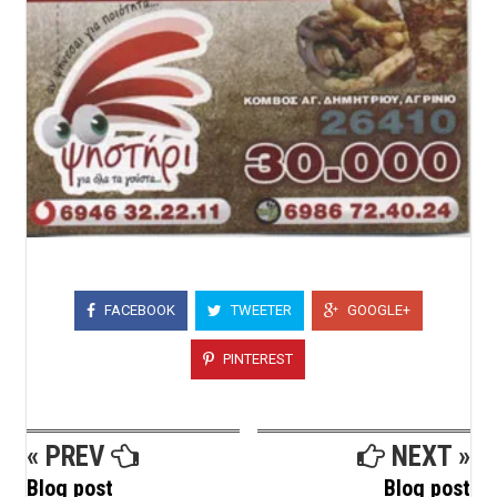
FACEBOOK
TWEETER
GOOGLE+
PINTEREST
« PREV
NEXT »
Blog post
Blog post