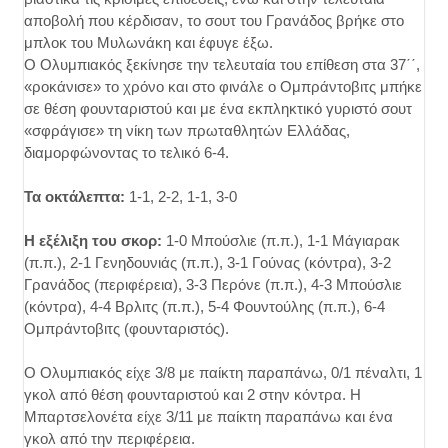
αποβολή που κέρδισαν, το σουτ του Γρανάδος βρήκε στο
μπλοκ του Μυλωνάκη και έφυγε έξω.
Ο Ολυμπιακός ξεκίνησε την τελευταία του επίθεση στα 37΄΄,
«ροκάνισε» το χρόνο και στο φινάλε ο Ομπράντοβιτς μπήκε
σε θέση φουνταριστού και με ένα εκπληκτικό γυριστό σουτ
«σφράγισε» τη νίκη των πρωταθλητών Ελλάδας,
διαμορφώνοντας το τελικό 6-4.
Τα οκτάλεπτα:
1-1, 2-2, 1-1, 3-0
Η εξέλιξη του σκορ:
1-0 Μπούσλιε (π.π.), 1-1 Μάγιαρακ
(π.π.), 2-1 Γενηδουνιάς (π.π.), 3-1 Γούνας (κόντρα), 3-2
Γρανάδος (περιφέρεια), 3-3 Περόνε (π.π.), 4-3 Μπούσλιε
(κόντρα), 4-4 Βρλιτς (π.π.), 5-4 Φουντούλης (π.π.), 6-4
Ομπράντοβιτς (φουνταριστός).
Ο Ολυμπιακός είχε 3/8 με παίκτη παραπάνω, 0/1 πέναλτι, 1
γκολ από θέση φουνταριστού και 2 στην κόντρα. Η
Μπαρτσελονέτα είχε 3/11 με παίκτη παραπάνω και ένα
γκολ από την περιφέρεια.