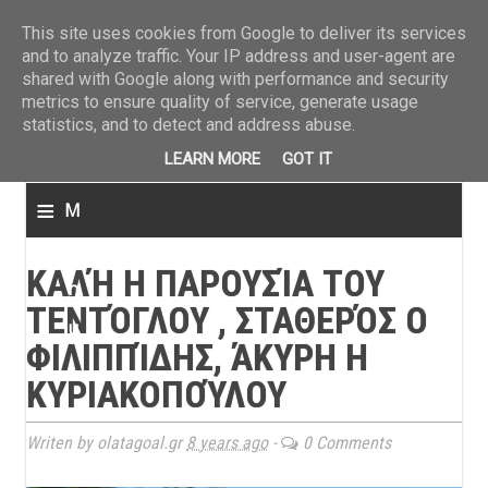
ΤΕΛΕΥΤΑΙΑ ΝΕΑ
»
Παναιτωλικός: Τα εισιτήρια με ΠΑΟΚ
»
Super League: Οι διαιτ
This site uses cookies from Google to deliver its services
and to analyze traffic. Your IP address and user-agent are
shared with Google along with performance and security
metrics to ensure quality of service, generate usage
statistics, and to detect and address abuse.
LEARN MORE
GOT IT
≡
M
e
ΚΑΛΉ Η ΠΑΡΟΥΣΊΑ ΤΟΥ
n
ΤΕΝΤΌΓΛΟΥ , ΣΤΑΘΕΡΌΣ Ο
u
ΦΙΛΙΠΠΊΔΗΣ, ΆΚΥΡΗ Η
ΚΥΡΙΑΚΟΠΟΎΛΟΥ
Writen by olatagoal.gr
8 years ago
-
0 Comments