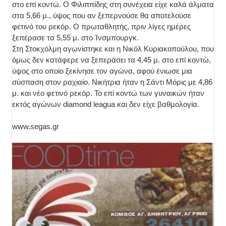
στο επί κοντώ. Ο Φιλιππίδης στη συνέχεια είχε καλά άλματα
στα 5,66 μ., ύψος που αν ξεπερνούσε θα αποτελούσε
φετινό του ρεκόρ. Ο πρωταθλητής, πριν λίγες ημέρες
ξεπέρασε τα 5,55 μ. στο Ίνσμπουργκ.
Στη Στοκχόλμη αγωνίστηκε και η Νικόλ Κυριακοπούλου, που
όμως δεν κατάφερε να ξεπεράσει τα 4,45 μ. στο επί κοντώ,
ύψος στο οποίο ξεκίνησε τον αγώνα, αφού ένιωσε μια
σύσπαση στον ραχιαίο. Νικήτρια ήταν η Σάντι Μόρις με 4,86
μ. και νέο φετινό ρεκόρ. Το επί κοντώ των γυναικών ήταν
εκτός αγώνων diamond leagua και δεν είχε βαθμολογία.
www.segas.gr