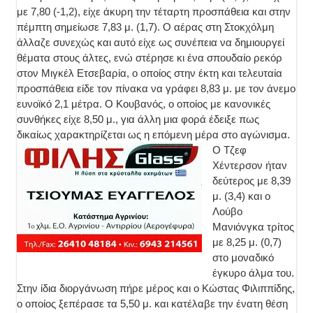
με 7,80 (-1,2), είχε άκυρη την τέταρτη προσπάθεια και στην
πέμπτη σημείωσε 7,83 μ. (1,7). Ο αέρας στη Στοκχόλμη
άλλαζε συνεχώς και αυτό είχε ως συνέπεια να δημιουργεί
θέματα στους άλτες, ενώ στέρησε κι ένα σπουδαίο ρεκόρ
στον Μιγκέλ Ετσεβαρία, ο οποίος στην έκτη και τελευταία
προσπάθεια είδε τον πίνακα να γράφει 8,83 μ. με τον άνεμο
ευνοϊκό 2,1 μέτρα. Ο Κουβανός, ο οποίος με κανονικές
συνθήκες είχε 8,50 μ., για άλλη μια φορά έδειξε πως
δικαίως χαρακτηρίζεται ως η επόμενη μέρα στο αγώνισμα.
Ο Τζεφ
Χέντερσον ήταν
δεύτερος με 8,39
μ. (3,4) και ο
Λούβο
Μανιόνγκα τρίτος
με 8,25 μ. (0,7)
στο μοναδικό
έγκυρο άλμα του.
Στην ίδια διοργάνωση πήρε μέρος και ο Κώστας Φιλιππίδης,
ο οποίος ξεπέρασε τα 5,50 μ. και κατέλαβε την ένατη θέση