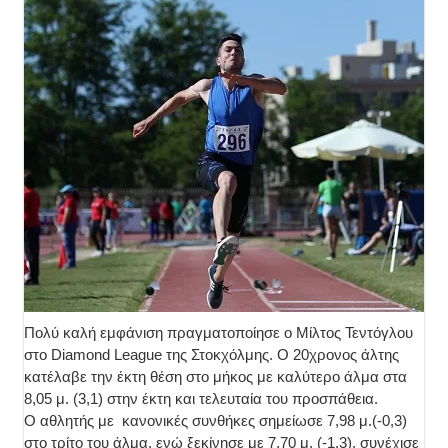
Πολύ καλή εμφάνιση πραγματοποίησε ο Μίλτος Τεντόγλου
στο Diamond League της Στοκχόλμης. Ο 20χρονος άλτης
κατέλαβε την έκτη θέση στο μήκος με καλύτερο άλμα στα
8,05 μ. (3,1) στην έκτη και τελευταία του προσπάθεια.
Ο αθλητής με κανονικές συνθήκες σημείωσε 7,98 μ.(-0,3)
στο τρίτο του άλμα, ενώ ξεκίνησε με 7,70 μ. (-1,3), συνέχισε