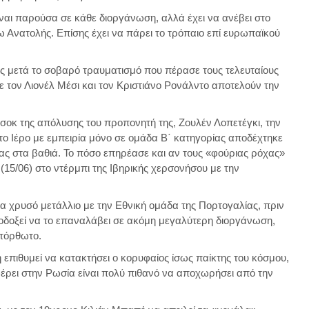
ίναι παρούσα σε κάθε διοργάνωση, αλλά έχει να ανέβει στο
 Ανατολής. Επίσης έχει να πάρει το τρόπαιο επί ευρωπαϊκού
μος μετά το σοβαρό τραυματισμό που πέρασε τους τελευταίους
ε τον Λιονέλ Μέσι και τον Κριστιάνο Ρονάλντο αποτελούν την
 σοκ της απόλυσης του προπονητή της, Ζουλέν Λοπετέγκι, την
ο Ιέρο με εμπειρία μόνο σε ομάδα Β΄ κατηγορίας αποδέχτηκε
ας στα βαθιά. Το πόσο επηρέασε και αν τους «φούριας ρόχας»
 (15/06) στο ντέρμπι της Ιβηρικής χερσονήσου με την
α χρυσό μετάλλιο με την Εθνική ομάδα της Πορτογαλίας, πριν
λοδοξεί να το επαναλάβει σε ακόμη μεγαλύτερη διοργάνωση,
ατόρθωτο.
 επιθυμεί να κατακτήσει ο κορυφαίος ίσως παίκτης του κόσμου,
ταφέρει στην Ρωσία είναι πολύ πιθανό να αποχωρήσει από την