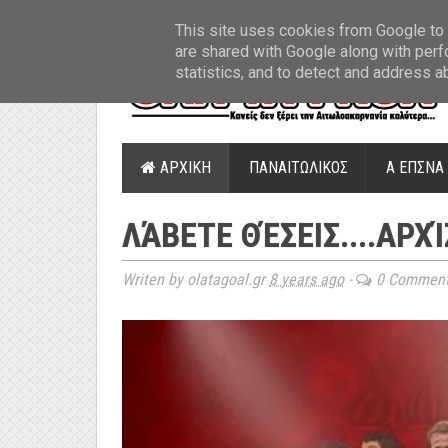
ΤΕΛΕΥΤΑΙΑ ΝΕΑ
»
Παναιτωλικός: Τα εισιτήρια με ΠΑΟΚ
»
Super Leag
This site uses cookies from Google to d
are shared with Google along with perf
statistics, and to detect and address a
ΑΡΧΙΚΗ
ΠΑΝΑΙΤΩΛΙΚΟΣ
Α ΕΠΣΝΑ
ΛΆΒΕΤΕ ΘΈΣΕΙΣ....ΑΡΧ
Writen by olatagoal.gr
8 years ago
-
0 Commen