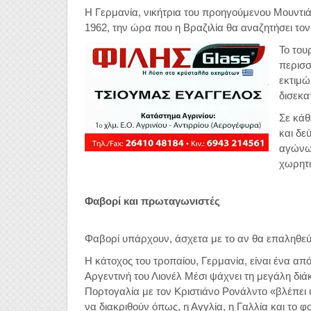
Η Γερμανία, νικήτρια του προηγούμενου Μουντιάλ
1962, την ώρα που η Βραζιλία θα αναζητήσει τον 
Το του
περισσ
εκτιμώ
δισεκα
Σε κάθ
και δε
αγώνων
χωρητι
Φαβορί και πρωταγωνιστές
Φαβορί υπάρχουν, άσχετα με το αν θα επαληθεύσ
Η κάτοχος του τροπαίου, Γερμανία, είναι ένα απ
Αργεντινή του Λιονέλ Μέσι ψάχνει τη μεγάλη δ
Πορτογαλία με τον Κριστιάνο Ρονάλντο «βλέπε
να διακριθούν όπως, η Αγγλία, η Γαλλία και το φ