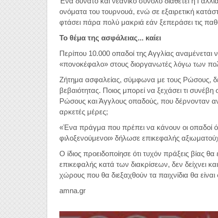
Ένα δυνατό και νεανικό σύνολο διαθέτει η Γαλλί
ονόματα του τουρνουά, ενώ σε εξαιρετική κατάσ
φτάσει πάρα πολύ μακριά εάν ξεπεράσει τις παθο
Το θέμα της ασφάλειας... καίει
Περίπου 10.000 οπαδοί της Αγγλίας αναμένεται 
«πονοκέφαλο» στους διοργανωτές λόγω των πολ
Ζήτημα ασφαλείας, σύμφωνα με τους Ρώσους, δεν
βεβαιότητας. Ποιος μπορεί να ξεχάσει τι συνέβ
Ρώσους και Άγγλους οπαδούς, που δέρνονταν ανε
αρκετές μέρες;
«Ένα πράγμα που πρέπει να κάνουν οι οπαδοί ό
φιλοξενούμενοι» δήλωσε επικεφαλής αξιωματούχ
Ο ίδιος προειδοποίησε ότι τυχόν πράξεις βίας θα
επικεφαλής κατά των διακρίσεων, δεν δείχνει κ
χώρους που θα διεξαχθούν τα παιχνίδια θα είναι 
amna.gr