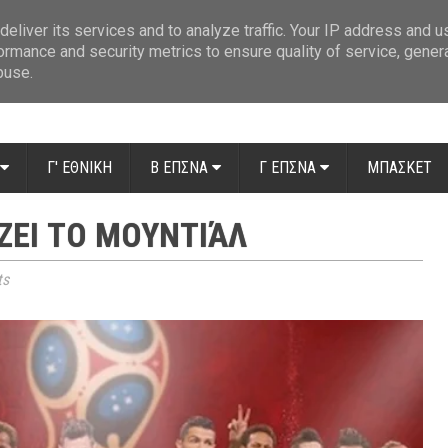
ue: Οι διαιτητές της 14ης αγωνιστικής
»
Β' Αιτ/νίας - 7η αγωνιστική: Απ
eliver its services and to analyze traffic. Your IP address and 
ormance and security metrics to ensure quality of service, gene
buse.
Γ' ΕΘΝΙΚΗ
Β ΕΠΣΝΑ
Γ ΕΠΣΝΑ
ΜΠΑΣΚΕΤ
ΊΖΕΙ ΤΟ ΜΟΥΝΤΙΆΛ
ts