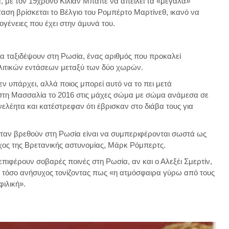
α, με τον 19χρονο Κιλιάν Μπαπέ να απειλεί τα «μεγάλα»
ταση βρίσκεται το Βέλγιο του Ρομπέρτο Μαρτίνεθ, ικανό να
γένειες που έχει στην άμυνά του.
να ταξιδέψουν στη Ρωσία, ένας αριθμός που προκαλεί
ιτικών εντάσεων μεταξύ των δύο χωρών.
 υπάρχει, αλλά ποιος μπορεί αυτό να το πει μετά
η στη Μασσαλία το 2016 στις μάχες σώμα με σώμα ανάμεσα σε
λέητα και κατέστρεφαν ότι έβρισκαν στο διάβα τους για
ταν βρεθούν στη Ρωσία είναι να συμπεριφέρονται σωστά ως
ος της Βρετανικής αστυνομίας, Μάρκ Ρόμπερτς.
 επιφέρουν σοβαρές ποινές στη Ρωσία, αν και ο Αλεξέι Σμερτίν,
αι τόσο ανήσυχος τονίζοντας πως «η ατμόσφαιρα γύρω από τους
φιλική».