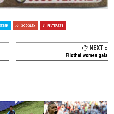
ETER
GOOGLE+
PINTEREST
NEXT »
Filothei women gala