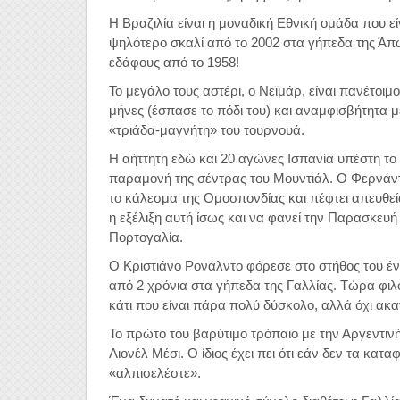
Η Βραζιλία είναι η μοναδική Εθνική ομάδα που ε
ψηλότερο σκαλί από το 2002 στα γήπεδα της Άπω
εδάφους από το 1958!
Το μεγάλο τους αστέρι, ο Νεϊμάρ, είναι πανέτοι
μήνες (έσπασε το πόδι του) και αναμφισβήτητα μ
«τριάδα-μαγνήτη» του τουρνουά.
Η αήττητη εδώ και 20 αγώνες Ισπανία υπέστη το
παραμονή της σέντρας του Μουντιάλ. Ο Φερνάντ
το κάλεσμα της Ομοσπονδίας και πέφτει απευθεί
η εξέλιξη αυτή ίσως και να φανεί την Παρασκευή
Πορτογαλία.
Ο Κριστιάνο Ρονάλντο φόρεσε στο στήθος του έν
από 2 χρόνια στα γήπεδα της Γαλλίας. Τώρα φι
κάτι που είναι πάρα πολύ δύσκολο, αλλά όχι ακ
Το πρώτο του βαρύτιμο τρόπαιο με την Αργεντινή
Λιονέλ Μέσι. Ο ίδιος έχει πει ότι εάν δεν τα κα
«αλπισελέστε».