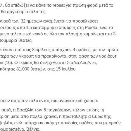
, θα επιδιώξει να κάνει το repeat για πρώτη φορά μετά το
6ο παγκόσμιο τίτλο της.
ρνουά των 32 ημερών αναμένεται να προσελκύσει
ότερους από 1.5 εκατομμύριο οπαδούς στη Ρωσία, ενώ το
μενο τηλεοπτικό κοινό σε όλο τον πλανήτη κυμαίνεται στα 3
τομμύρια θεατές.
ε έναν από τους 8 ομίλους υπάρχουν 4 ομάδες, με τον πρώτο
ύτερο των γκρουπ να προκρίνονται στην φάση των νοκ άουτ
 (16). Ο τελικός θα διεξαχθεί στο Στάδιο Λουζνίκι,
κότητας 81.000 θεατών, στις 15 Ιουλίου.
ουν αυτό τον τίτλο εντός του αγωνιστικού χώρου.
ό αυτά, η Βραζιλία των 5 παγκόσμιων τίτλων επίσης, η
ιάκριση μετά από πολλά χρόνια, η πρωταθλήτρια Ευρώπης
ι ψηλά», ενώ υπάρχουν ακόμη σπουδαίες ομάδες που μπορούν
ορμαρισμένο, Βέλγιο.