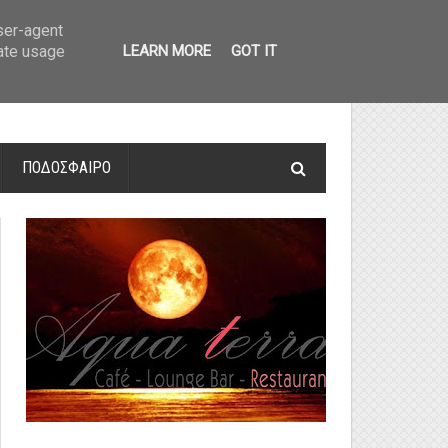
οτελέσματα και βαθμολογία
»
Α' Αιτ/νίας - 7η αγωνιστική: Αποτελέσματα 
user-agent
rate usage
LEARN MORE
GOT IT
ΠΟΔΟΣΦΑΙΡΟ