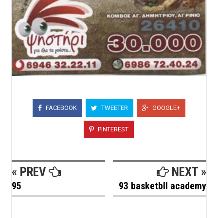
FACEBOOK
TWEETER
GOOGLE+
PINTEREST
« PREV
NEXT »
95
93 basketbll academy