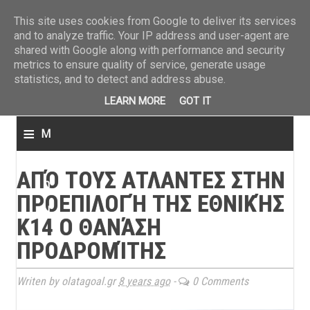
ΤΕΛΕΥΤΑΙΑ ΝΕΑ
»
Παναιτωλικός: Τα εισιτήρια με ΠΑΟΚ
»
Super League: Οι διαιτ
This site uses cookies from Google to deliver its services
and to analyze traffic. Your IP address and user-agent are
shared with Google along with performance and security
metrics to ensure quality of service, generate usage
statistics, and to detect and address abuse.
LEARN MORE
GOT IT
≡
M
e
ΑΠΌ ΤΟΥΣ ΑΤΛΑΝΤΕΣ ΣΤΗΝ
n
ΠΡΟΕΠΙΛΟΓΉ ΤΗΣ ΕΘΝΙΚΉΣ
u
Κ14 Ο ΘΑΝΆΣΗ
ΠΡΟΔΡΟΜΊΤΗΣ
Writen by olatagoal.gr
8 years ago
-
0 Comments