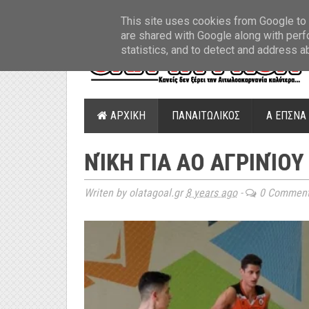
ΤΕΛΕΥΤΑΙΑ ΝΕΑ
»
Παναιτωλικός: Τα εισιτήρια με ΠΑΟΚ
»
Super Leag
This site uses cookies from Google to d
are shared with Google along with perf
statistics, and to detect and address a
ΑΡΧΙΚΗ
ΠΑΝΑΙΤΩΛΙΚΟΣ
Α ΕΠΣΝΑ
ΝΊΚΗ ΓΙΑ ΑΟ ΑΓΡΙΝΊΟΥ
Writen by olatagoal.gr
8 years ago
-
0 Commen