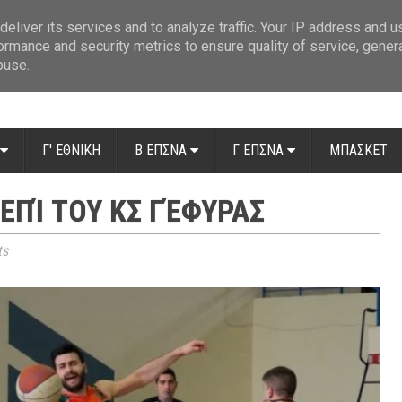
ue: Οι διαιτητές της 14ης αγωνιστικής
»
Β' Αιτ/νίας - 7η αγωνιστική: Απ
eliver its services and to analyze traffic. Your IP address and 
ormance and security metrics to ensure quality of service, gene
buse.
Γ' ΕΘΝΙΚΗ
Β ΕΠΣΝΑ
Γ ΕΠΣΝΑ
ΜΠΑΣΚΕΤ
 ΕΠΊ ΤΟΥ ΚΣ ΓΈΦΥΡΑΣ
ts