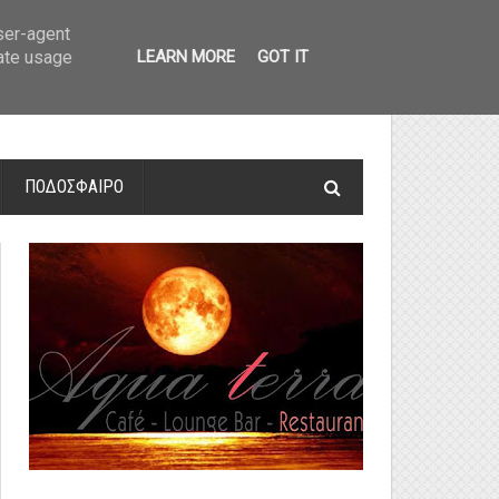
οτελέσματα και βαθμολογία
»
Α' Αιτ/νίας - 7η αγωνιστική: Αποτελέσματα 
user-agent
rate usage
LEARN MORE
GOT IT
ΠΟΔΟΣΦΑΙΡΟ