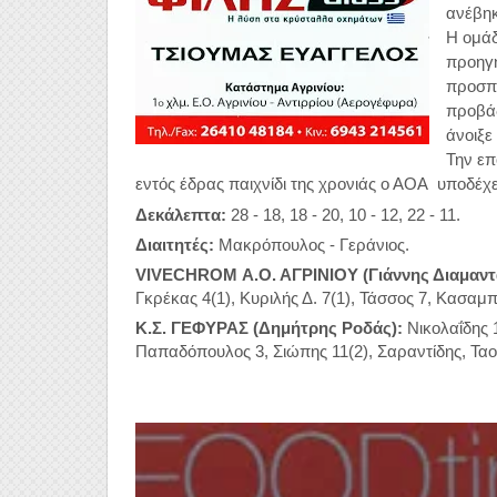
ανέβηκ
Η ομάδ
προηγή
προσπ
προβάδ
άνοιξε
Την επ
εντός έδρας παιχνίδι της χρονιάς ο ΑΟΑ υποδέχετ
Δεκάλεπτα:
28 - 18, 18 - 20, 10 - 12, 22 - 11.
Διαιτητές:
Μακρόπουλος - Γεράνιος.
VIVECHROM Α.Ο. ΑΓΡΙΝΙΟΥ (Γιάννης Διαμαντ
Γκρέκας 4(1), Κυριλής Δ. 7(1), Τάσσος 7, Κασαμπ
Κ.Σ. ΓΕΦΥΡΑΣ (Δημήτρης Ροδάς):
Νικολαΐδης 1
Παπαδόπουλος 3, Σιώπης 11(2), Σαραντίδης, Ταο