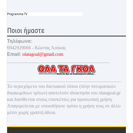
Programma TV
Ποιοι ήμαστε
Τηλέφωνα:
6942929066 - Κώστας Λούκας
Email:
olatagoal@gmail.com
___________________________________________
________________________________________________
Το περιεχόμενο του δικτυακού τόπου (πλην πνευματικών
δικαιωμάτων τρίτων) αποτελούν ιδιοκτησία του olatagoal.gr
και διατίθενται στους επισκέπτες για προσωπική χρήση.
Απαγορεύεται με οποιοδ
ήποτε τρόπο η χρήση τους σε άλλο
μέσο χωρίς γραπτή άδεια.