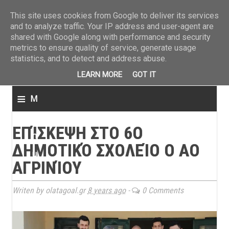
ΤΕΛΕΥΤΑΙΑ ΝΕΑ
»
Παναιτωλικός: Τα εισιτήρια με ΠΑΟΚ
»
Super League: Οι διαιτ
This site uses cookies from Google to deliver its services
and to analyze traffic. Your IP address and user-agent are
shared with Google along with performance and security
metrics to ensure quality of service, generate usage
statistics, and to detect and address abuse.
LEARN MORE
GOT IT
≡
M
e
ΕΠΊΣΚΕΨΗ ΣΤΟ 6Ο
n
ΔΗΜΟΤΙΚΌ ΣΧΟΛΕΊΟ Ο ΑΟ
u
ΑΓΡΙΝΊΟΥ
Writen by olatagoal.gr
8 years ago
-
0 Comments