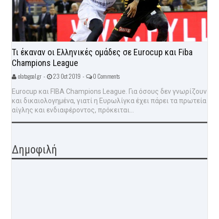
Τι έκαναν οι Ελληνικές ομάδες σε Eurocup και Fiba
Champions League
olatagoal.gr -
23 Oct 2019 -
0 Comments
Eurocup και FIBA Champions League. Για όσους δεν γνωρίζουν
και δικαιολογημένα, γιατί η Ευρωλίγκα έχει πάρει τα πρωτεία
αίγλης και ενδιαφέροντος, πρόκειται...
Δημοφιλή