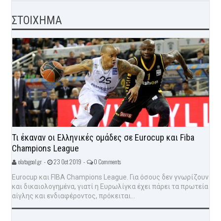
ΣΤΟΙΧΗΜΑ
Τι έκαναν οι Ελληνικές ομάδες σε Eurocup και Fiba
Champions League
olatagoal.gr -
23 Oct 2019 -
0 Comments
Eurocup και FIBA Champions League. Για όσους δεν γνωρίζουν
και δικαιολογημένα, γιατί η Ευρωλίγκα έχει πάρει τα πρωτεία
αίγλης και ενδιαφέροντος, πρόκειται...