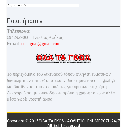
Programma TV
Ποιοι ήμαστε
Τηλέφωνα:
6942929066 - Κώστας Λούκας
Email:
olatagoal@gmail.com
___________________________________________
________________________________________________
Το περιεχόμενο του δικτυακού τόπου (πλην πνευματικών
δικαιωμάτων τρίτων) αποτελούν ιδιοκτησία του olatagoal.gr
και διατίθενται στους επισκέπτες για προσωπική χρήση.
Απαγορεύεται με οποιοδ
ήποτε τρόπο η χρήση τους σε άλλο
μέσο χωρίς γραπτή άδεια.
Copyright © 2015
ΌΛΑ ΤΑ ΓΚΟΛ - ΑΘΛΗΤΙΚΉ ΕΝΗΜΈΡΩΣΗ 24/7
All Right Reserved