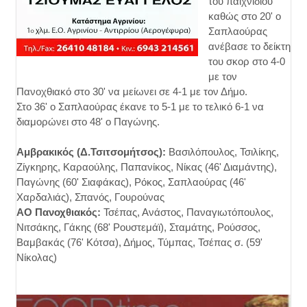
του παιχνιδιού
καθώς στο 20' ο
Σαπλαούρας
ανέβασε το δείκτη
του σκορ στο 4-0
με τον
Πανοχθιακό στο 30' να μείωνει σε 4-1 με τον Δήμο.
Στο 36' ο Σαπλαούρας έκανε το 5-1 με το τελικό 6-1 να
διαμορώνει στο 48' ο Παγώνης.
Αμβρακικός (Δ.Τσιτσομήτσος):
Βασιλόπουλος, Τσιλίκης,
Ζίγκηρης, Καραούλης, Παπανίκος, Νίκας (46' Διαμάντης),
Παγώνης (60' Σιαφάκας), Ρόκος, Σαπλαούρας (46'
Χαρδαλιάς), Σπανός, Γουρούνας
ΑΟ Πανοχθιακός:
Τσέπας, Ανάστος, Παναγιωτόπουλος,
Νιτσάκης, Γάκης (68' Ρουστεμάϊ), Σταμάτης, Ρούσσος,
Βαμβακάς (76' Κότσα), Δήμος, Τύμπας, Τσέπας σ. (59'
Νίκολας)