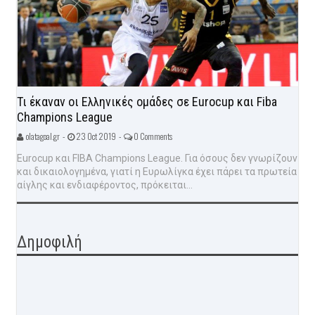
Τι έκαναν οι Ελληνικές ομάδες σε Eurocup και Fiba
Champions League
olatagoal.gr -
23 Oct 2019 -
0 Comments
Eurocup και FIBA Champions League. Για όσους δεν γνωρίζουν
και δικαιολογημένα, γιατί η Ευρωλίγκα έχει πάρει τα πρωτεία
αίγλης και ενδιαφέροντος, πρόκειται...
Δημοφιλή