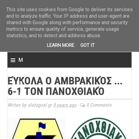
ΤΕΛΕΥΤΑΙΑ ΝΕΑ
»
Παναιτωλικός: Τα εισιτήρια με ΠΑΟΚ
»
Super League: Οι διαιτ
This site uses cookies from Google to deliver its services
and to analyze traffic. Your IP address and user-agent are
shared with Google along with performance and security
metrics to ensure quality of service, generate usage
statistics, and to detect and address abuse.
LEARN MORE
GOT IT
≡
M
e
ΕΎΚΟΛΑ Ο ΑΜΒΡΑΚΙΚΌΣ ...
n
6-1 ΤΟΝ ΠΑΝΟΧΘΙΑΚΌ
u
Writen by olatagoal.gr
9 years ago
-
0 Comments