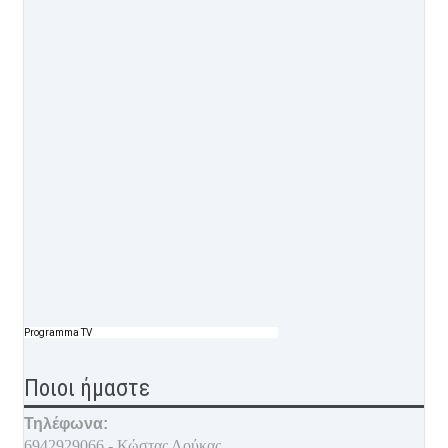
Programma TV
Ποιοι ήμαστε
Τηλέφωνα:
6942929066 - Κώστας Λούκας