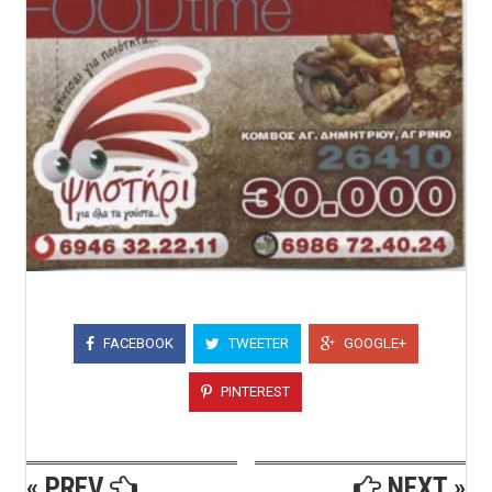
FACEBOOK
TWEETER
GOOGLE+
PINTEREST
« PREV
NEXT »