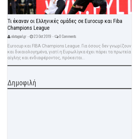
Τι έκαναν οι Ελληνικές ομάδες σε Eurocup και Fiba
Champions League
olatagoal.gr -
23 Oct 2019 -
0 Comments
Eurocup και FIBA Champions League. Για όσους δεν γνωρίζουν
και δικαιολογημένα, γιατί η Ευρωλίγκα έχει πάρει τα πρωτεία
αίγλης και ενδιαφέροντος, πρόκειται...
Δημοφιλή