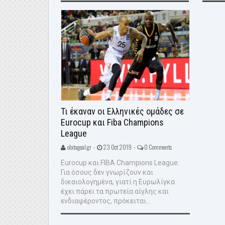
Τι έκαναν οι Ελληνικές ομάδες σε
Eurocup και Fiba Champions
League
olatagoal.gr -
23 Oct 2019 -
0 Comments
Eurocup και FIBA Champions League.
Για όσους δεν γνωρίζουν και
δικαιολογημένα, γιατί η Ευρωλίγκα
έχει πάρει τα πρωτεία αίγλης και
ενδιαφέροντος, πρόκειται...