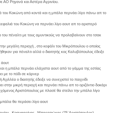
ε ΑΟ Ρηγανά και Αστέρα Αγρινίου.
ιά του Κοκώνη από κοντά και η μπάλα περνάει λίγο πάνω απ το 
 κεφαλιά του Κοκώνη να περνάει λίγο αουτ απ το αριστερό 
 του πέναλτι με τους αμυντικούς να προλαβαίνουν στο τσακ 
ην μεγάλη περιοχή , στο κεφάλι του Μικρόπουλου ο οποίος 
θηκαν για πέναλτι αλλά ο διαιτητής κος Καλυβόπουλος έδειξε 
 άουτ

και η μπάλα περνάει ελάχιστα αουτ από το γάμμα της εστίας

 με το πόδι σε κόρνερ

ιλλέα ο διαιτητής έδειξε να συνεχιστεί το παιχνίδι

 στην μικρή περιοχή και περνάει πάνω απ το οριζόντιο δοκάρι

χόμενος Αριστόπουλος με πλασέ θα στείλει την μπάλα λίγο 
 μπάλα θα περάσει λίγο αουτ
ργίου , Κοσυφαρίνης , Μπαρτσιώκας (75΄Αριστόπουλος) , 