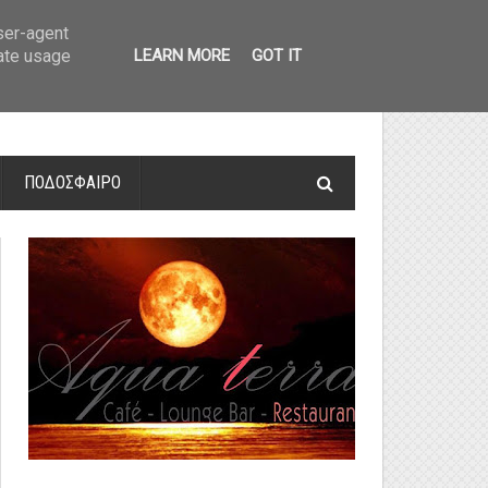
οτελέσματα και βαθμολογία
»
Α' Αιτ/νίας - 7η αγωνιστική: Αποτελέσματα 
user-agent
rate usage
LEARN MORE
GOT IT
ΠΟΔΟΣΦΑΙΡΟ