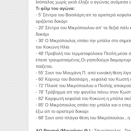
Ισόπαλος χωρίς γκολ έληξε ο αγώνας ανάμεσα σ
Τι φίλμ του αγώνα:
- 5' Σέντρα του Βασιλάρη απ τα αριστερά κεφαλ
οριζόντιο δοκάρι

- 20' Σέντρα του Μικρόπουλου απ' τα δεξιά πάλι
δοκάρι

- 30' Ο Μικρόπουλος σπάει την μπάλα στο σημείο
τον Κοκώνη Ηλία

- 48' Προβολή του τερματοφύλακα Πεσλή μέσα στ
έπεσε τραυματισμένος.Οι γηπεδούχοι διαμαρτυρή
παίζεται.

- 55' Σουτ του Μουχάνη Π. από ευνοϊκή θέση λίγο
- 60' Κόρνερ του Βασιλάρη , κεφαλιά του Κωστή 
- 72' Πλασέ του Μικρόπουλου ο Πεσλής αποκρούει
- 78' Τράβηγμα απ την φανέλα πάνω στον Κωστή Αχ
- 82' Καρφωτή κεφαλιά του Κοκώνη η μπάλα σκάει
- 85' Ο Μικρόπουλος σπάει την μπάλα και ο επερ
έξω απ το αριστερό δοκαρι

- 88' Σουτ από πλάγια θέση του Μικρόπουλου , η
ΑΟ Ρηγανά (Μουχάνης Θ.) : 
Σπυρόπουλος , Στε