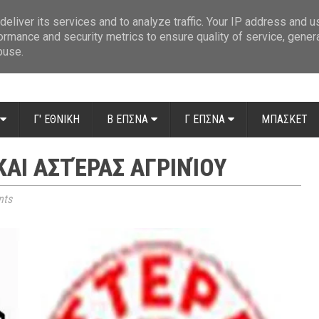
ue: Οι διαιτητές της 14ης αγωνιστικής
»
Β' Αιτ/νίας - 7η αγωνιστική: Απ
eliver its services and to analyze traffic. Your IP address and 
ormance and security metrics to ensure quality of service, gene
buse.
Γ' ΕΘΝΙΚΗ
Β ΕΠΣΝΑ
Γ ΕΠΣΝΑ
ΜΠΑΣΚΕΤ
ΚΑΙ ΑΣΤΈΡΑΣ ΑΓΡΙΝΊΟΥ
ts