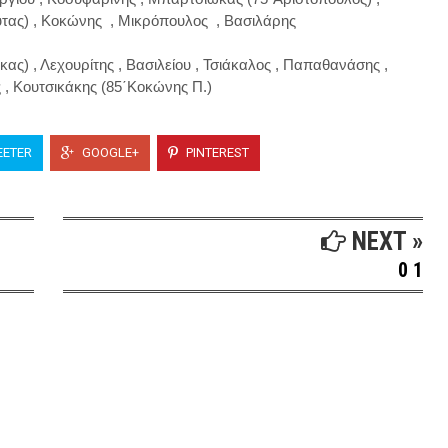
ας) , Κοκώνης  , Μικρόπουλος  , Βασιλάρης 

ας) , Λεχουρίτης , Βασιλείου , Τσιάκαλος , Παπαθανάσης , 
 , Κουτσικάκης (85΄Κοκώνης Π.)
ETER
GOOGLE+
PINTEREST
NEXT »
0 1