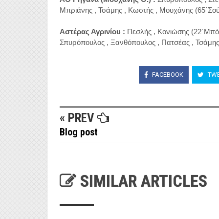
Μπριάνης , Τσάμης , Κωστής , Μουχάνης (65΄Σούτ
Αστέρας Αγρινίου :
 Πεσλής , Κονιώσης (22΄Μπόκ
Σπυρόπουλος , Ξανθόπουλος , Πατσέας , Τσάμης
FACEBOOK
TWE
« PREV
Blog post
SIMILAR ARTICLES