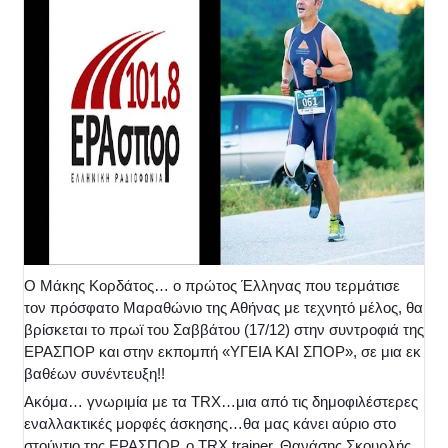
Ο Μάκης Κορδάτος… ο πρώτος Έλληνας που τερμάτισε
τον πρόσφατο Μαραθώνιο της Αθήνας με τεχνητό μέλος, θα
βρίσκεται το πρωϊ του Σαββάτου (17/12) στην συντροφιά της
ΕΡΑΣΠΟΡ και στην εκπομπή «ΥΓΕΙΑ ΚΑΙ ΣΠΟΡ», σε μια εκ
βαθέων συνέντευξη!!
Ακόμα… γνωριμία με τα TRX…μια από τις δημοφιλέστερες
εναλλακτικές μορφές άσκησης…θα μας κάνει αύριο στο
στούντιο της ΕΡΑΣΠΟΡ, ο TRX trainer, Θανάσης Σκουρλής.