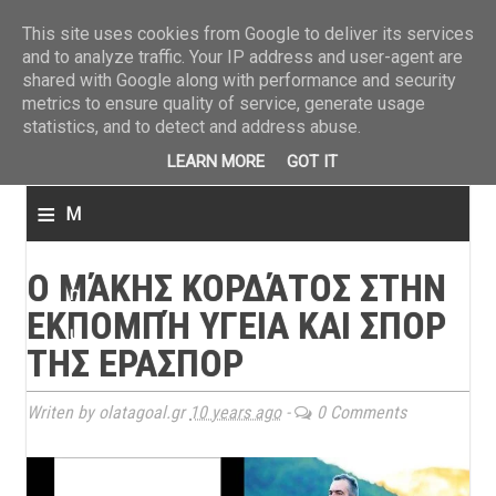
ΤΕΛΕΥΤΑΙΑ ΝΕΑ
»
Παναιτωλικός: Τα εισιτήρια με ΠΑΟΚ
»
Super League: Οι διαιτ
This site uses cookies from Google to deliver its services
and to analyze traffic. Your IP address and user-agent are
shared with Google along with performance and security
metrics to ensure quality of service, generate usage
statistics, and to detect and address abuse.
LEARN MORE
GOT IT
≡
M
e
Ο ΜΆΚΗΣ ΚΟΡΔΆΤΟΣ ΣΤΗΝ
n
ΕΚΠΟΜΠΉ ΥΓΕΙΑ ΚΑΙ ΣΠΟΡ
u
ΤΗΣ ΕΡΑΣΠΟΡ
Writen by olatagoal.gr
10 years ago
-
0 Comments